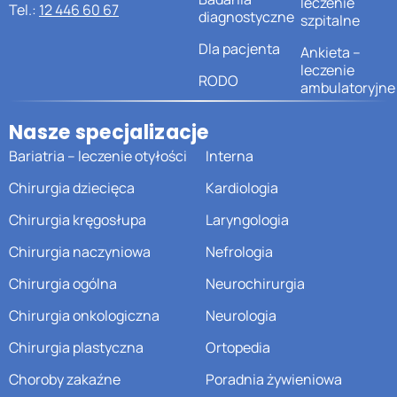
leczenie
Tel.:
12 446 60 67
diagnostyczne
szpitalne
Dla pacjenta
Ankieta –
leczenie
RODO
ambulatoryjne
Nasze specjalizacje
Bariatria – leczenie otyłości
Interna
Chirurgia dziecięca
Kardiologia
Chirurgia kręgosłupa
Laryngologia
Chirurgia naczyniowa
Nefrologia
Chirurgia ogólna
Neurochirurgia
Chirurgia onkologiczna
Neurologia
Chirurgia plastyczna
Ortopedia
Choroby zakaźne
Poradnia żywieniowa