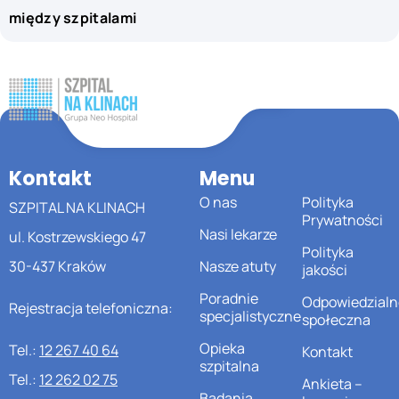
między szpitalami
Kontakt
Menu
O nas
Polityka
SZPITAL NA KLINACH
Prywatności
Nasi lekarze
ul. Kostrzewskiego 47
Polityka
30-437 Kraków
Nasze atuty
jakości
Poradnie
Odpowiedzialn
Rejestracja telefoniczna:
specjalistyczne
społeczna
Opieka
Tel.:
12 267 40 64
Kontakt
szpitalna
Tel.:
12 262 02 75
Ankieta –
Badania