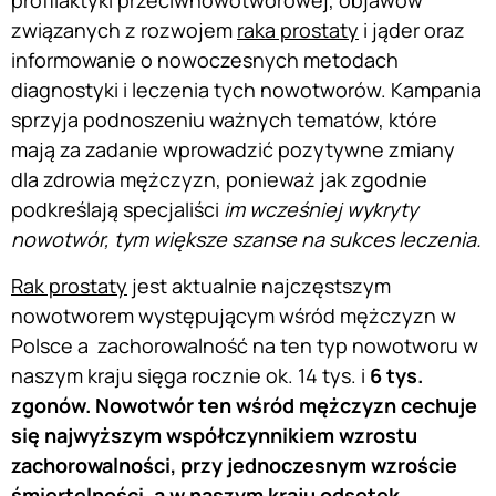
profilaktyki przeciwnowotworowej, objawów
związanych z rozwojem
raka prostaty
i jąder oraz
informowanie o nowoczesnych metodach
diagnostyki i leczenia tych nowotworów. Kampania
sprzyja podnoszeniu ważnych tematów, które
mają za zadanie wprowadzić pozytywne zmiany
dla zdrowia mężczyzn, ponieważ jak zgodnie
podkreślają specjaliści
im wcześniej wykryty
nowotwór, tym większe szanse na sukces leczenia.
Rak prostaty
jest aktualnie najczęstszym
nowotworem występującym wśród mężczyzn w
Polsce a zachorowalność na ten typ nowotworu w
naszym kraju sięga rocznie ok. 14 tys. i
6 tys.
zgonów. Nowotwór ten wśród mężczyzn cechuje
się najwyższym współczynnikiem wzrostu
zachorowalności, przy jednoczesnym wzroście
śmiertelności, a w naszym kraju odsetek