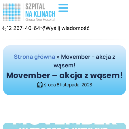
Badania diagnostyczne
Konsultacje online
12 267-40-64
Wyślij wiadomość
Strona główna
»
Movember – akcja z
wąsem!
Movember – akcja z wąsem!
środa 8 listopada, 2023