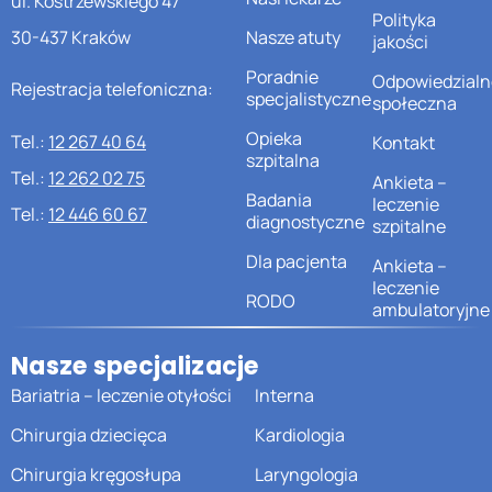
ul. Kostrzewskiego 47
Polityka
30-437 Kraków
Nasze atuty
jakości
Poradnie
Odpowiedzialn
Rejestracja telefoniczna:
specjalistyczne
społeczna
Opieka
Tel.:
12 267 40 64
Kontakt
szpitalna
Tel.:
12 262 02 75
Ankieta –
Badania
leczenie
Tel.:
12 446 60 67
diagnostyczne
szpitalne
Dla pacjenta
Ankieta –
leczenie
RODO
ambulatoryjne
Nasze specjalizacje
Bariatria – leczenie otyłości
Interna
Chirurgia dziecięca
Kardiologia
Chirurgia kręgosłupa
Laryngologia