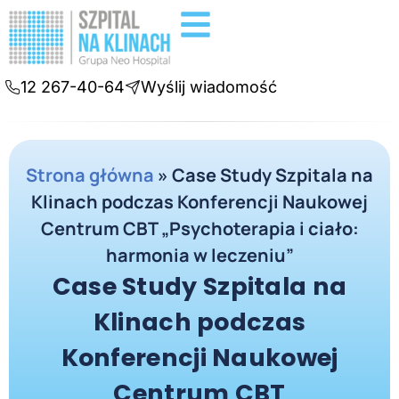
Badania diagnostyczne
Konsultacje online
12 267-40-64
Wyślij wiadomość
Strona główna
»
Case Study Szpitala na
Klinach podczas Konferencji Naukowej
Centrum CBT „Psychoterapia i ciało:
harmonia w leczeniu”
Case Study Szpitala na
Klinach podczas
Konferencji Naukowej
Centrum CBT