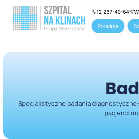
12 267-40-64
W
Poradnie
Sz
Bad
Specjalistyczne badania diagnostyczne s
pacjenci m