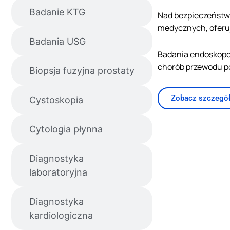
Badanie KTG
Nad bezpieczeństwe
medycznych, oferuj
Badania USG
Badania endoskop
chorób przewodu 
Biopsja fuzyjna prostaty
Zobacz szczegół
Cystoskopia
Cytologia płynna
Diagnostyka
laboratoryjna
Diagnostyka
kardiologiczna