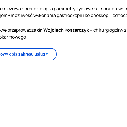
m czuwa anestezjolog, a parametry życiowe są monitorowane
emy możliwość wykonania gastroskopii i kolonoskopii jednoc
owe przeprowadza
dr Wojciech Kostarczyk
– chirurg ogólny 
pokarmowego
owy opis zakresu usług