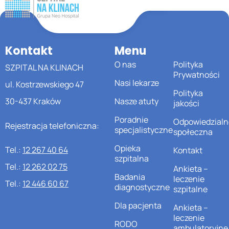
Kontakt
Menu
O nas
Polityka
SZPITAL NA KLINACH
Prywatności
Nasi lekarze
ul. Kostrzewskiego 47
Polityka
30-437 Kraków
Nasze atuty
jakości
Poradnie
Odpowiedzialn
Rejestracja telefoniczna:
specjalistyczne
społeczna
Opieka
Tel.:
12 267 40 64
Kontakt
szpitalna
Tel.:
12 262 02 75
Ankieta –
Badania
leczenie
Tel.:
12 446 60 67
diagnostyczne
szpitalne
Dla pacjenta
Ankieta –
leczenie
RODO
ambulatoryjne