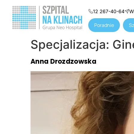
12 267-40-64
W
Poradnie
Sz
Specjalizacja:
Gin
Anna Drozdzowska