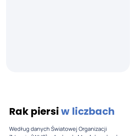
prof. dr hab. n. med.
Piotr Skotnicki
Chirurg onkolog
Rak piersi
w liczbach
Według danych Światowej Organizacji