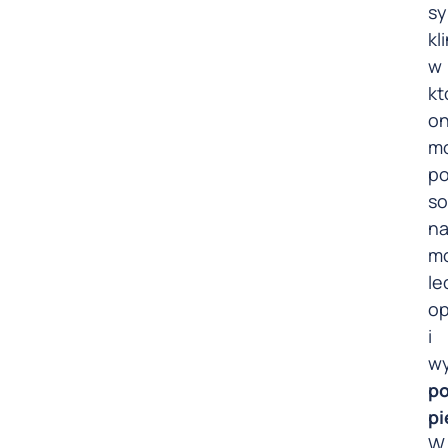
sy
kl
w
kt
on
m
po
so
n
mo
le
op
i
w
po
pi
W