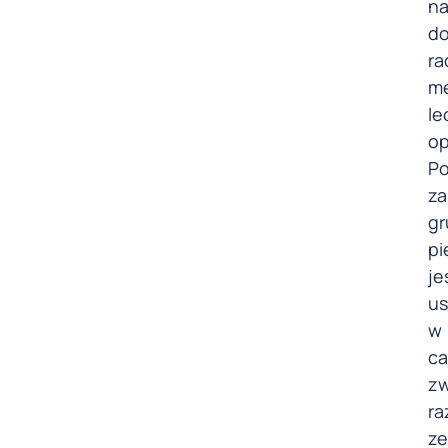
na
d
ra
m
le
op
P
za
gr
pi
je
u
w
ca
zw
r
ze