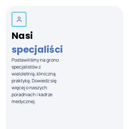
Nasi
specjaliści
Postawiliśmy na grono
lek. med.
specjalistów z
Mateusz Górski
wieloletnią, kliniczną
praktyką. Dowiedz się
Chirurg ogólny
więcej o naszych
poradniach i kadrze
medycznej.