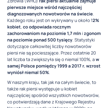
Zdrowia (WHO)
rak piersi aktualnie zajmuje
pierwsze miejsce wśród najczęściej
diagnozowanych nowotworów na świecie
.
Każdego roku jest on wykrywany u około 1
2%
kobiet
,
co odpowiada rocznym
zachorowaniom na poziomie 1,7 mln
i
zgonom
na poziomie ponad 500 tysięcy
. Statystyki
dotyczące całkowitej liczby nowotworów
piersi nie są pocieszające. Przez ostatnie 20
lat liczba ta zwiększyła się o niemal 100%, a
w
samej Polsce pomiędzy 1999 a 2017 r. wzrost
wyniósł niemal 50%
.
W naszym kraju, tak jak na całym świecie, to
także rak piersi występuje u kobiet
najczęściej spośród wszystkich nowotworów,
co potwierdzają dane z Krajowego Rejestru