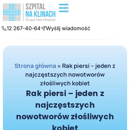
Badania diagnostyczne
Konsultacje online
12 267-40-64
Wyślij wiadomość
Strona główna
»
Rak piersi – jeden z
najczęstszych nowotworów
złośliwych kobiet
Rak piersi – jeden z
najczęstszych
nowotworów złośliwych
kobiet