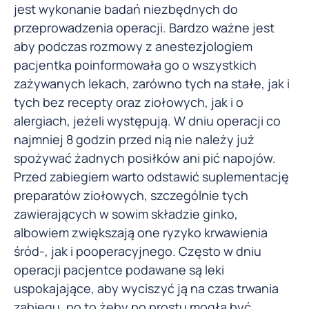
jest wykonanie badań niezbędnych do
przeprowadzenia operacji. Bardzo ważne jest
aby podczas rozmowy z anestezjologiem
pacjentka poinformowała go o wszystkich
zażywanych lekach, zarówno tych na stałe, jak i
tych bez recepty oraz ziołowych, jak i o
alergiach, jeżeli występują. W dniu operacji co
najmniej 8 godzin przed nią nie należy już
spożywać żadnych posiłków ani pić napojów.
Przed zabiegiem warto odstawić suplementację
preparatów ziołowych, szczególnie tych
zawierających w sowim składzie ginko,
albowiem zwiększają one ryzyko krwawienia
śród-, jak i pooperacyjnego. Często w dniu
operacji pacjentce podawane są leki
uspokajające, aby wyciszyć ją na czas trwania
zabiegu, po to żeby po prostu mogła być