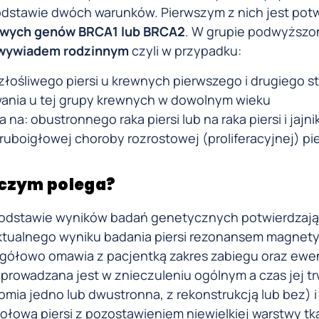
 podstawie dwóch warunków. Pierwszym z nich jest pot
liwych genów BRCA1 lub BRCA2
. W grupie podwyższ
 wywiadem rodzinnym
czyli w przypadku:
ośliwego piersi u krewnych pierwszego i drugiego s
wania u tej grupy krewnych w dowolnym wieku
a: obustronnego raka piersi lub na raka piersi i jajni
uboigłowej choroby rozrostowej (proliferacyjnej) pie
 czym polega?
ę podstawie wyników badań genetycznych potwierdzaj
aktualnego wyniku badania piersi rezonansem magnet
czegółowo omawia z pacjentką zakres zabiegu oraz ewe
prowadzana jest w znieczuleniu ogólnym a czas jej t
mia jedno lub dwustronna, z rekonstrukcją lub bez) i 
zołową piersi z pozostawieniem niewielkiej warstwy tk