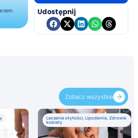
karzem.
Udostępnij
Zobacz wszystkie
y
Leczenie otyłości
,
Lipodemia
,
Zdrowie
kobiety