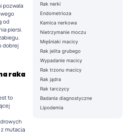
Rak nerki
i pozwala
nowego
Endometrioza
ą od
Kamica nerkowa
ia piersi.
Nietrzymanie moczu
zabiegu.
Mięśniaki macicy
o dobrej
Rak jelita grubego
Wypadanie macicy
Rak trzonu macicy
na raka
Rak jądra
Rak tarczycy
est to
Badania diagnostyczne
ącej
Lipodemia
 zdrowych
 z mutacją