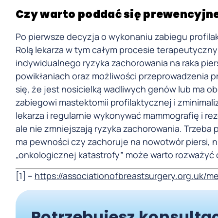
Czy warto poddać się prewencyjne
Po pierwsze decyzja o wykonaniu zabiegu profila
Rolą lekarza w tym całym procesie terapeutyczn
indywidualnego ryzyka zachorowania na raka piers
powikłaniach oraz możliwości przeprowadzenia pr
się, że jest nosicielką wadliwych genów lub ma 
zabiegowi mastektomii profilaktycznej i zminimal
lekarza i regularnie wykonywać mammografię i re
ale nie zmniejszają ryzyka zachorowania. Trzeba p
ma pewności czy zachoruje na nowotwór piersi, n
„onkologicznej katastrofy” może warto rozważyć o
[1] –
https://associationofbreastsurgery.org.uk
Potrzebujesz konsultac