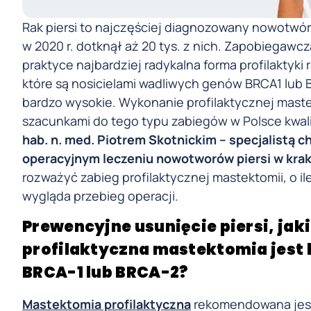
Rak piersi to najczęściej diagnozowany nowotwó
w 2020 r. dotknął aż 20 tys. z nich. Zapobiegawcz
praktyce najbardziej radykalna forma profilaktyk
które są nosicielami wadliwych genów BRCA1 lub B
bardzo wysokie. Wykonanie profilaktycznej mastek
szacunkami do tego typu zabiegów w Polsce kwalif
hab. n. med. Piotrem Skotnickim – specjalistą ch
operacyjnym leczeniu nowotworów piersi w krak
rozważyć zabieg profilaktycznej mastektomii, o ile
wygląda przebieg operacji.
Prewencyjne usunięcie piersi, jaki
profilaktyczna mastektomia jest
BRCA-1 lub BRCA-2?
Mastektomia profilaktyczna
rekomendowana jest