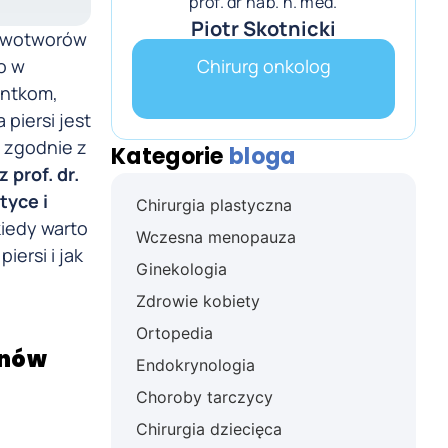
prof. dr hab. n. med.
Piotr Skotnicki
Nowotworów
o w
Chirurg onkolog
entkom,
piersi jest
a zgodnie z
Kategorie
bloga
z prof. dr.
tyce i
Chirurgia plastyczna
iedy warto
Wczesna menopauza
ersi i jak
Ginekologia
Zdrowie kobiety
Ortopedia
enów
Endokrynologia
Choroby tarczycy
Chirurgia dziecięca