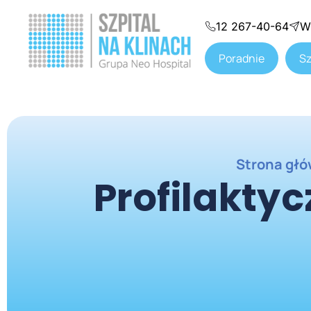
12 267-40-64
W
Poradnie
Sz
Strona gł
Profilakty