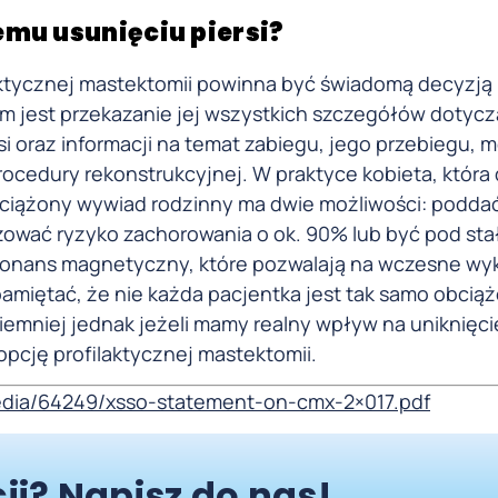
mu usunięciu piersi?
ktycznej mastektomii powinna być świadomą decyzją 
ym jest przekazanie jej wszystkich szczegółów dotyc
i oraz informacji na temat zabiegu, jego przebiegu, 
ocedury rekonstrukcyjnej. W praktyce kobieta, która
obciążony wywiad rodzinny ma dwie możliwości: poddać
izować ryzyko zachorowania o ok. 90% lub być pod sta
zonans magnetyczny, które pozwalają na wczesne wyk
amiętać, że nie każda pacjentka jest tak samo obciąż
iemniej jednak jeżeli mamy realny wpływ na uniknięci
pcję profilaktycznej mastektomii.
/media/64249/xsso-statement-on-cmx-2×017.pdf
ji? Napisz do nas!