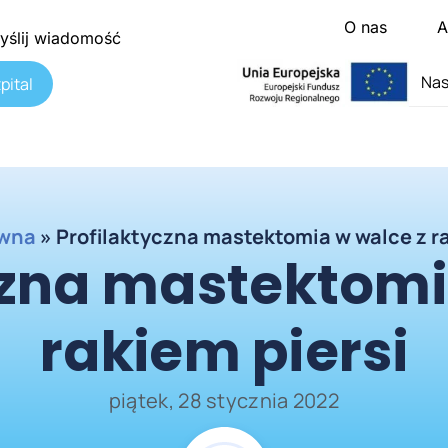
O nas
A
yślij wiadomość
Nas
pital
ówna
»
Profilaktyczna mastektomia w walce z ra
czna mastektomi
rakiem piersi
piątek, 28 stycznia 2022