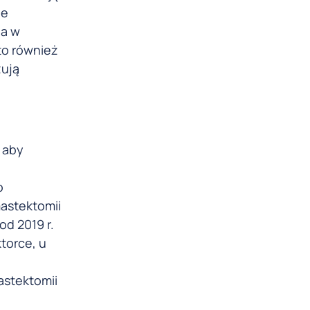
ie
 a w
to również
zują
 aby
o
astektomii
od 2019 r.
torce, u
astektomii