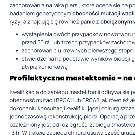
zachorowania na raka piersi, które ocena się na
badaniem genetycznym
obecności mutacji wad
ryzyka znajdują się również
panie z obciążonym
wystąpienia dwóch przypadków nowotworu zł
przed 50 rż. lub trzech przypadków zachoro
zachorowania u krewnych pierwszego stopnia n
stwierdzenia na podstawie wyników biopsji gr
atypią komórkową
Profilaktyczna mastektomia – na
Kwalifikacja do zabiegu mastektomii odbywa si
obecność mutacji BRCA1 lub BRCA2 jak również 
dokonaniu konsultacji kwalifikującej chirurg sz
jednoczasową rekonstrukcję piersi. Operacja prze
uzależniony jest od rozległości zabiegu (mastekto
-3 h. W trakcie zabiegu chirurg usuwa część gruc