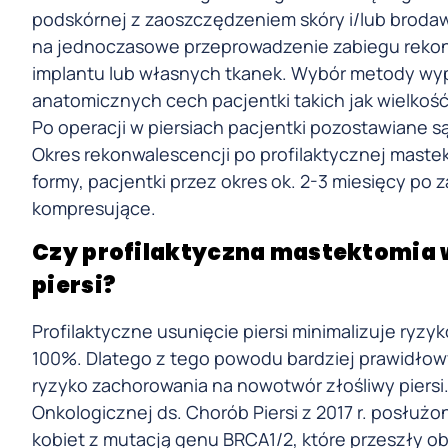
podskórnej z zaoszczędzeniem skóry i/lub brodaw
na jednoczasowe przeprowadzenie zabiegu rekons
implantu lub własnych tkanek. Wybór metody wype
anatomicznych cech pacjentki takich jak wielkość 
Po operacji w piersiach pacjentki pozostawiane są
Okres rekonwalescencji po profilaktycznej mastek
formy, pacjentki przez okres ok. 2-3 miesięcy po 
kompresujące.
Czy profilaktyczna mastektomia 
piersi?
Profilaktyczne usunięcie piersi minimalizuje ryzyk
100%. Dlatego z tego powodu bardziej prawidłow
ryzyko zachorowania na nowotwór złośliwy piersi.
Onkologicznej ds. Chorób Piersi z 2017 r. posłu
kobiet z mutacją genu BRCA1/2, które przeszły o