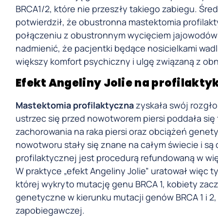
BRCA1/2, które nie przeszły takiego zabiegu. Śr
potwierdził, że obustronna mastektomia profilakt
połączeniu z obustronnym wycięciem jajowodów o
nadmienić, że pacjentki będące nosicielkami wadl
większy komfort psychiczny i ulgę związaną z ob
Efekt Angeliny Jolie na profilaktyk
Mastektomia profilaktyczna
zyskała swój rozgłos
ustrzec się przed nowotworem piersi poddała się t
zachorowania na raka piersi oraz obciążeń gene
nowotworu stały się znane na całym świecie i są
profilaktycznej jest procedurą refundowaną w wię
W praktyce „efekt Angeliny Jolie” uratował więc t
której wykryto mutację genu BRCA 1, kobiety zacz
genetyczne w kierunku mutacji genów BRCA 1 i 2,
zapobiegawczej.