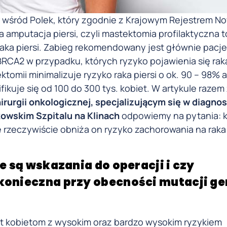
r wśród Polek, który zgodnie z Krajowym Rejestrem 
a amputacja piersi, czyli mastektomia profilaktyczna t
i raka piersi. Zabieg rekomendowany jest głównie pacj
RCA2 w przypadku, których ryzyko pojawienia się raka 
tomii minimalizuje ryzyko raka piersi o ok. 90 – 98% 
ikuje się od 100 do 300 tys. kobiet. W artykule razem
irurgii onkologicznej, specjalizującym się w diagnos
owskim Szpitalu na Klinach
odpowiemy na pytania: k
 rzeczywiście obniża on ryzyko zachorowania na raka pi
e są wskazania do operacji i czy
 konieczna przy obecności mutacji g
 kobietom z wysokim oraz bardzo wysokim ryzykiem