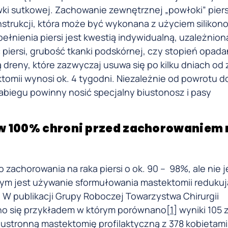
ki sutkowej. Zachowanie zewnętrznej „powłoki” piers
trukcji, która może być wykonana z użyciem siliko
łnienia piersi jest kwestią indywidualną, uzależnion
piersi, grubość tkanki podskórnej, czy stopień opadan
 dreny, które zazwyczaj usuwa się po kilku dniach od 
tomii wynosi ok. 4 tygodni. Niezależnie od powrotu d
zabiegu powinny nosić specjalny biustonosz i pasy
w 100% chroni przed zachorowaniem 
o zachorowania na raka piersi o ok. 90 – 98%, ale nie j
ym jest używanie sformułowania mastektomii redukuj
 W publikacji Grupy Roboczej Towarzystwa Chirurgii
żono się przykładem w którym porównano[
1
] wyniki 105
bustronną mastektomię profilaktyczną z 378 kobietami