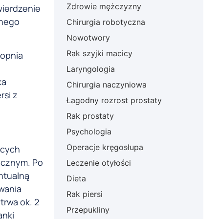
Zdrowie mężczyzny
wierdzenie
onego
Chirurgia robotyczna
Nowotwory
Rak szyjki macicy
topnia
Laryngologia
ka
Chirurgia naczyniowa
rsi z
Łagodny rozrost prostaty
Rak prostaty
Psychologia
Operacje kręgosłupa
ących
ycznym. Po
Leczenie otyłości
ntualną
Dieta
rwania
Rak piersi
trwa ok. 2
Przepukliny
anki