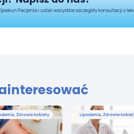
Opiekun Pacjenta i ustali wszystkie szczegóły konsultacji z le
zainteresować
podemia
,
Zdrowie kobiety
Lipodemia
,
Zdrowie kobiet