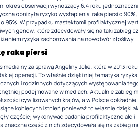
edni okres obserwacji wynoszący 6,4 roku jednoznaczn
yczna obniżyła ryzyko wystąpienia raka piersi o 90%,
 95%. W przypadku mastektomii profilaktycznej war
iwych genów, które zdecydowały się na taki zabieg c
niżeniem ryzyka zachorowania na nowotwór złośliwy.
ę raka piersi
 medialny za sprawą Angeliny Jolie, która w 2013 roku
akiej operacji. To właśnie dzięki niej tematyka ryzyka
tycznych i rodzinnych dotyczących występowania teg
 chętniej podejmowane w mediach. Aktualnie zabieg m
kszości cywilizowanych krajów, a w Polsce dokładnie 
ysiące kobiecych istnień ponieważ to właśnie dzięki ak
ęły częściej wykonywać badania profilaktyczne ale i
 a znaczna część z nich zdecydowała się na zabieg m