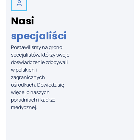
Nasi
specjaliści
Postawiliśmy na grono
specjalistów, którzy swoje
lek. med.
doświadczenie zdobywali
Anna
w polskich i
Drozdzowska
zagranicznych
Ginekolog,
ośrodkach. Dowiedz się
ginekolog
więcej o naszych
onkolog
poradniach i kadrze
medycznej.