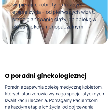
wspierając kobiety na każdym
etapie życia – od pierwszych wizyt,
przez planowanie ciąży, po opiekę w
okresie okołomenopauzalnym
O poradni ginekologicznej
Poradnia zapewnia opiekę medyczną kobietom,
których stan zdrowia wymaga specjalistycznych
kwalifikacji i leczenia. Pomagamy Pacjentkom
na każdym etapie ich życia: od dojrzewania,