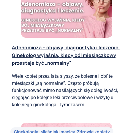
Adenomioza – objawy, diagnostyka i leczenie.
Ginekolog wyjaśnia, kiedy ból miesiączkowy
przestaje być „normalny”
Wiele kobiet przez lata słyszy, że bolesne i obfite
miesiączki „są normalne”. Często próbują
funkcjonować mimo nasilających się dolegliwości,
sięgając po kolejne leki przeciwbólowe i wizytę u
kolejnego ginekologa. Tymczasem...
Ginekologia
,
Mięśniaki macicy
,
Zdrowie kobiety