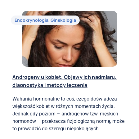
Endokrynologia
,
Ginekologia
Androgeny u kobiet. Objawy ich nadmiaru,
diagnostyka i metody leczenia
Wahania hormonalne to coś, czego doświadcza
większość kobiet w różnych momentach życia.
Jednak gdy poziom – androgenów tzw. męskich
hormonów – przekracza fizjologiczną normę, może
to prowadzić do szeregu niepokojących...