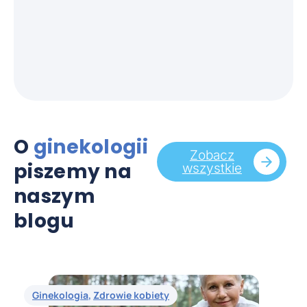
Ginekolog, położnik
O
ginekologii
Zobacz
piszemy na
wszystkie
naszym
blogu
Ginekologia
,
Zdrowie kobiety