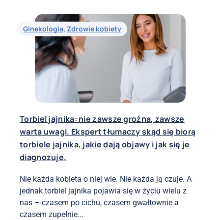
Ginekologia
,
Zdrowie kobiety
Torbiel jajnika: nie zawsze groźna, zawsze
warta uwagi. Ekspert tłumaczy skąd się biorą
torbiele jajnika, jakie dają objawy i jak się je
diagnozuje.
Nie każda kobieta o niej wie. Nie każda ją czuje. A
jednak torbiel jajnika pojawia się w życiu wielu z
nas – czasem po cichu, czasem gwałtownie a
czasem zupełnie...