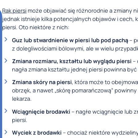
Rak piersi
może objawiać się różnorodnie a zmiany n
jednak istnieje kilka potencjalnych objawów i cec
piersi. Oto niektóre z nich:
Guz lub stwardnienie w piersi lub pod pachą
– p
z dolegliwościami bólowymi, ale w wielu przypa
Zmiana rozmiaru, kształtu lub wyglądu piersi
– 
nagła zmiana kształtu jednej piersi powinna by
Zmiana skóry na piersi
, która może to obejmowa
obrzęk, a nawet „skórę pomarańczową” powinny 
lekarza.
Wciągnięcie brodawki
– nagłe wciągnięcie lub 
piersi.
Wyciek z brodawki
– chociaż niektóre wydzieliny