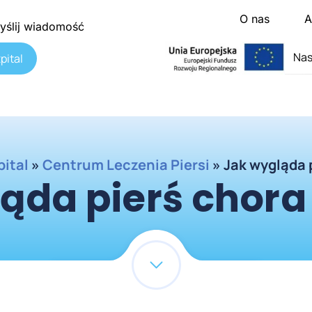
O nas
A
yślij wiadomość
Nas
pital
pital
»
Centrum Leczenia Piersi
»
Jak wygląda 
ąda pierś chora