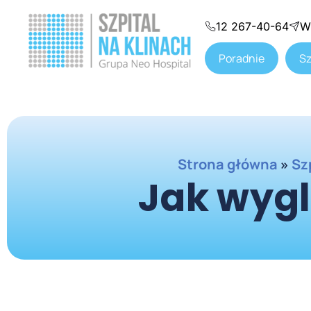
12 267-40-64
W
Poradnie
Sz
Strona główna
»
Sz
Jak wygl