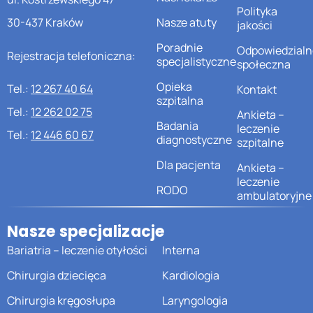
Polityka
30-437 Kraków
Nasze atuty
jakości
Poradnie
Odpowiedzialn
Rejestracja telefoniczna:
specjalistyczne
społeczna
Opieka
Tel.:
12 267 40 64
Kontakt
szpitalna
Tel.:
12 262 02 75
Ankieta –
Badania
leczenie
Tel.:
12 446 60 67
diagnostyczne
szpitalne
Dla pacjenta
Ankieta –
leczenie
RODO
ambulatoryjne
Nasze specjalizacje
Bariatria – leczenie otyłości
Interna
Chirurgia dziecięca
Kardiologia
Chirurgia kręgosłupa
Laryngologia