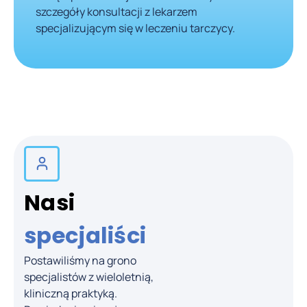
szczegóły konsultacji z lekarzem
specjalizującym się w leczeniu tarczycy.
Nasi
specjaliści
Postawiliśmy na grono
specjalistów z wieloletnią,
prof. dr hab. n. med.
kliniczną praktyką.
Marcin