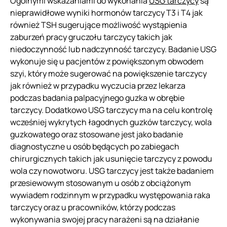
Ogólnymi wskazaniami do wykonania
USG tarczycy
są
nieprawidłowe wyniki hormonów tarczycy T3 i T4 jak
również TSH sugerujące możliwość wystąpienia
zaburzeń pracy gruczołu tarczycy takich jak
niedoczynność lub nadczynność tarczycy. Badanie USG
wykonuje się u pacjentów z powiększonym obwodem
szyi, który może sugerować na powiększenie tarczycy
jak również w przypadku wyczucia przez lekarza
podczas badania palpacyjnego guzka w obrębie
tarczycy. Dodatkowo USG tarczycy ma na celu kontrolę
wcześniej wykrytych łagodnych guzków tarczycy, wola
guzkowatego oraz stosowane jest jako badanie
diagnostyczne u osób będących po zabiegach
chirurgicznych takich jak usunięcie tarczycy z powodu
wola czy nowotworu. USG tarczycy jest także badaniem
przesiewowym stosowanym u osób z obciążonym
wywiadem rodzinnym w przypadku występowania raka
tarczycy oraz u pracowników, którzy podczas
wykonywania swojej pracy narażeni są na działanie