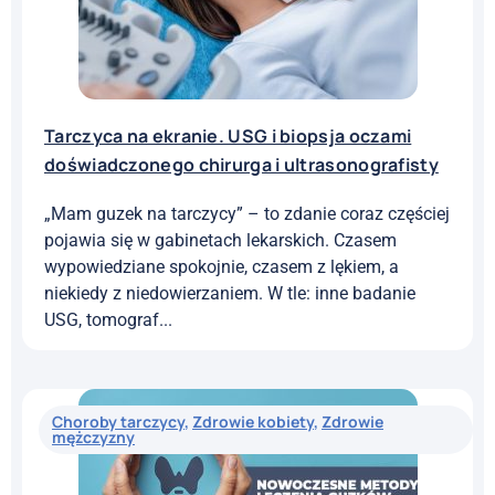
Tarczyca na ekranie. USG i biopsja oczami
doświadczonego chirurga i ultrasonografisty
„Mam guzek na tarczycy” – to zdanie coraz częściej
pojawia się w gabinetach lekarskich. Czasem
wypowiedziane spokojnie, czasem z lękiem, a
niekiedy z niedowierzaniem. W tle: inne badanie
USG, tomograf...
Choroby tarczycy
,
Zdrowie kobiety
,
Zdrowie
mężczyzny