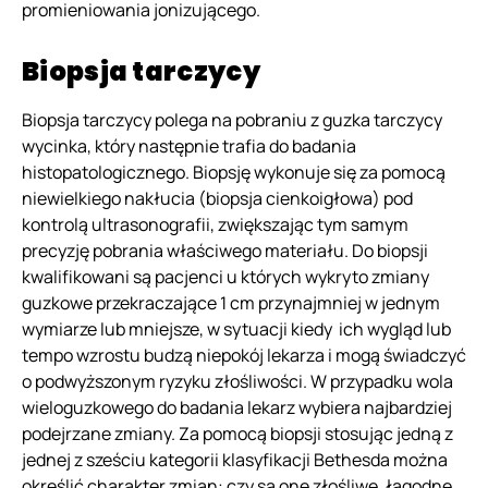
promieniowania jonizującego.
Biopsja tarczycy
Biopsja tarczycy polega na pobraniu z guzka tarczycy
wycinka, który następnie trafia do badania
histopatologicznego. Biopsję wykonuje się za pomocą
niewielkiego nakłucia (biopsja cienkoigłowa) pod
kontrolą ultrasonografii, zwiększając tym samym
precyzję pobrania właściwego materiału. Do biopsji
kwalifikowani są pacjenci u których wykryto zmiany
guzkowe przekraczające 1 cm przynajmniej w jednym
wymiarze lub mniejsze, w sytuacji kiedy ich wygląd lub
tempo wzrostu budzą niepokój lekarza i mogą świadczyć
o podwyższonym ryzyku złośliwości. W przypadku wola
wieloguzkowego do badania lekarz wybiera najbardziej
podejrzane zmiany. Za pomocą biopsji stosując jedną z
jednej z sześciu kategorii klasyfikacji Bethesda można
określić charakter zmian: czy są one złośliwe, łagodne,