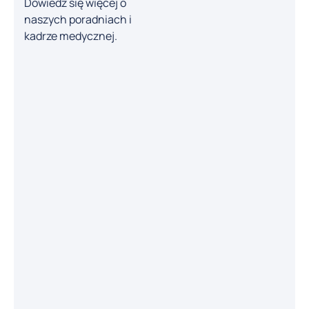
Dowiedz się więcej o
Barczyński
naszych poradniach i
Chirurg, onkolog
kadrze medycznej.
dr. n. med.
Jacek Belowski
Endokrynolog