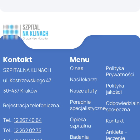
Kontakt
Menu
O nas
Polityka
SZPITAL NA KLINACH
Prywatności
Nasi lekarze
ul. Kostrzewskiego 47
Polityka
30-437 Kraków
Nasze atuty
jakości
Poradnie
Odpowiedzialn
Rejestracja telefoniczna:
specjalistyczne
społeczna
Opieka
Tel.:
12 267 40 64
Kontakt
szpitalna
Tel.:
12 262 02 75
Ankieta –
Badania
leczenie