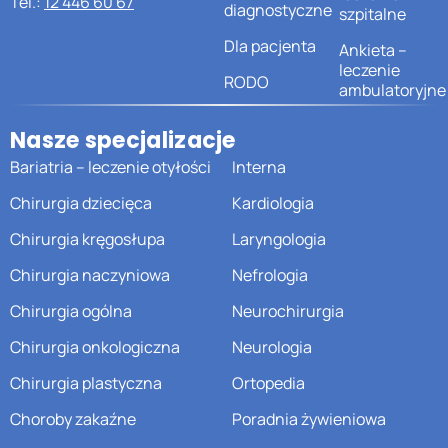
Tel.:
12 446 60 67
diagnostyczne
szpitalne
Dla pacjenta
Ankieta –
leczenie
RODO
ambulatoryjne
Nasze specjalizacje
Bariatria – leczenie otyłości
Interna
Chirurgia dziecięca
Kardiologia
Chirurgia kręgosłupa
Laryngologia
Chirurgia naczyniowa
Nefrologia
Chirurgia ogólna
Neurochirurgia
Chirurgia onkologiczna
Neurologia
Chirurgia plastyczna
Ortopedia
Choroby zakaźne
Poradnia żywieniowa