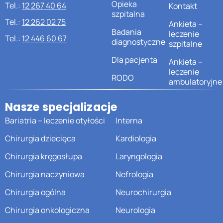
Opieka
Tel.:
12 267 40 64
Kontakt
szpitalna
Tel.:
12 262 02 75
Ankieta –
Badania
leczenie
Tel.:
12 446 60 67
diagnostyczne
szpitalne
Dla pacjenta
Ankieta –
leczenie
RODO
ambulatoryjne
Nasze specjalizacje
Bariatria – leczenie otyłości
Interna
Chirurgia dziecięca
Kardiologia
Chirurgia kręgosłupa
Laryngologia
Chirurgia naczyniowa
Nefrologia
Chirurgia ogólna
Neurochirurgia
Chirurgia onkologiczna
Neurologia