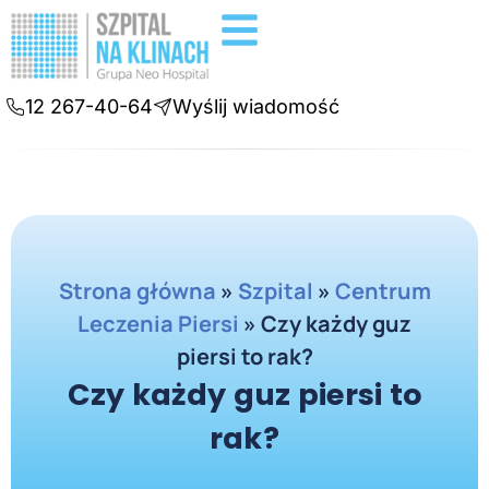
Badania diagnostyczne
Konsultacje online
12 267-40-64
Wyślij wiadomość
Strona główna
»
Szpital
»
Centrum
Leczenia Piersi
»
Czy każdy guz
piersi to rak?
Czy każdy guz piersi to
rak?