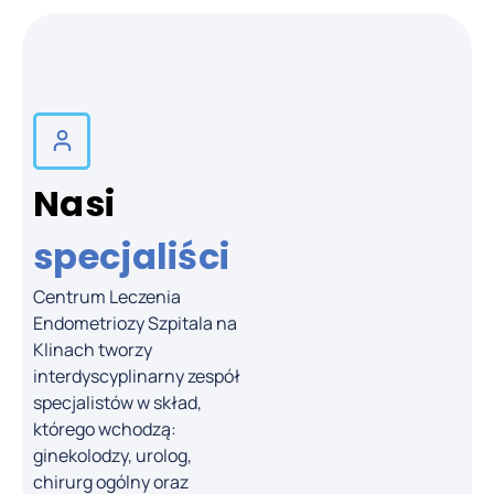
Nasi
specjaliści
Centrum Leczenia
Endometriozy Szpitala na
dr n. med.
Klinach tworzy
Robert
Balawender
interdyscyplinarny zespół
specjalistów w skład,
Chirurg ogólny,
którego wchodzą:
chirurg onkolog
ginekolodzy, urolog,
chirurg ogólny oraz