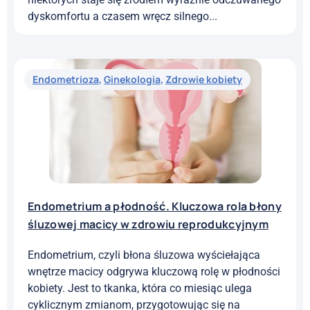
dyskomfortu a czasem wręcz silnego...
Endometrioza
,
Ginekologia
,
Zdrowie kobiety
Endometrium a płodność. Kluczowa rola błony
śluzowej macicy w zdrowiu reprodukcyjnym
Endometrium, czyli błona śluzowa wyściełająca
wnętrze macicy odgrywa kluczową rolę w płodności
kobiety. Jest to tkanka, która co miesiąc ulega
cyklicznym zmianom, przygotowując się na