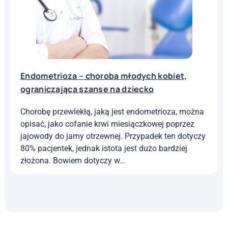
otrzewnej, jajnikach, szyjce macicy, pochwie,
jelitach,...
Endometrioza
,
Ginekologia
,
Zdrowie kobiety
Endometrioza – choroba młodych kobiet,
ograniczająca szanse na dziecko
Chorobę przewlekłą, jaką jest endometrioza, można
opisać, jako cofanie krwi miesiączkowej poprzez
jajowody do jamy otrzewnej. Przypadek ten dotyczy
80% pacjentek, jednak istota jest dużo bardziej