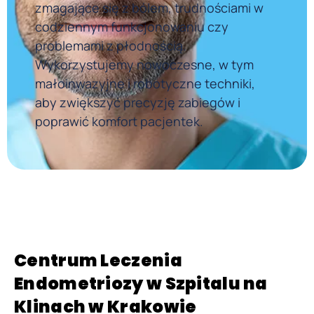
zmagające się z bólem, trudnościami w
codziennym funkcjonowaniu czy
problemami z płodnością.
Wykorzystujemy nowoczesne, w tym
małoinwazyjne i robotyczne techniki,
aby zwiększyć precyzję zabiegów i
poprawić komfort pacjentek.
Centrum Leczenia
Endometriozy w Szpitalu na
Klinach w Krakowie