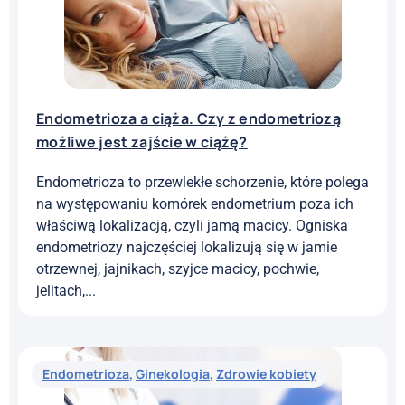
tej chorobie,...
Endometrioza
,
Ginekologia
,
Zdrowie kobiety
Endometrioza a ciąża. Czy z endometriozą
możliwe jest zajście w ciążę?
Endometrioza to przewlekłe schorzenie, które polega
na występowaniu komórek endometrium poza ich
właściwą lokalizacją, czyli jamą macicy. Ogniska
endometriozy najczęściej lokalizują się w jamie