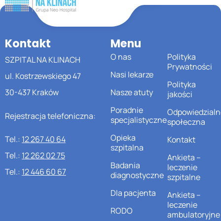
Kontakt
Menu
O nas
Polityka
SZPITAL NA KLINACH
Prywatności
Nasi lekarze
ul. Kostrzewskiego 47
Polityka
30-437 Kraków
Nasze atuty
jakości
Poradnie
Odpowiedzialn
Rejestracja telefoniczna:
specjalistyczne
społeczna
Opieka
Tel.:
12 267 40 64
Kontakt
szpitalna
Tel.:
12 262 02 75
Ankieta –
Badania
leczenie
Tel.:
12 446 60 67
diagnostyczne
szpitalne
Dla pacjenta
Ankieta –
leczenie
RODO
ambulatoryjne