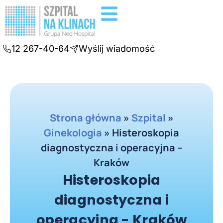
Badania diagnostyczne
Konsultacje online
12 267-40-64
Wyślij wiadomość
Strona główna
»
Szpital
»
Ginekologia
»
Histeroskopia
diagnostyczna i operacyjna –
Kraków
Histeroskopia
diagnostyczna i
operacyjna - Kraków