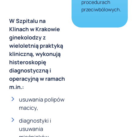
procedurach
przeciwbólowych.
W Szpitalu na
Klinach w Krakowie
ginekolodzy z
wieloletnią praktyką
kliniczną, wykonują
histeroskopię
diagnostyczną i
operacyjną w ramach
m.in.:
usuwania polipów
macicy,
diagnostyki i
usuwania
mięśniaków