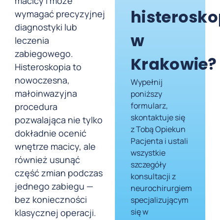
macicy i może
histerosko
wymagać precyzyjnej
diagnostyki lub
w
leczenia
zabiegowego.
Krakowie?
Histeroskopia to
nowoczesna,
Wypełnij
małoinwazyjna
poniższy
formularz,
procedura
skontaktuje się
pozwalająca nie tylko
z Tobą Opiekun
dokładnie ocenić
Pacjenta i ustali
wnętrze macicy, ale
wszystkie
również usunąć
szczegóły
część zmian podczas
konsultacji z
jednego zabiegu —
neurochirurgiem
bez konieczności
specjalizującym
się w
klasycznej operacji.