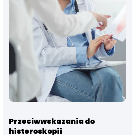
Przeciwwskazania do
histeroskopii