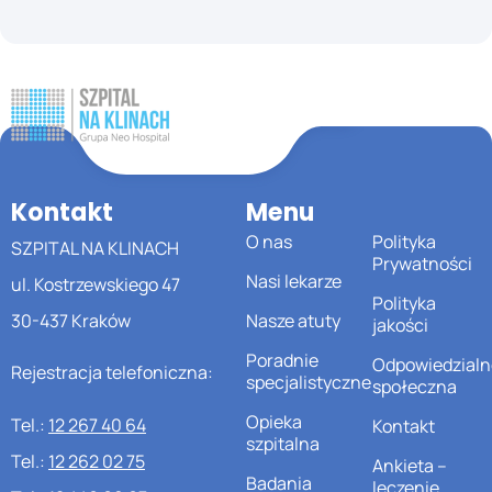
Kontakt
Menu
O nas
Polityka
SZPITAL NA KLINACH
Prywatności
Nasi lekarze
ul. Kostrzewskiego 47
Polityka
30-437 Kraków
Nasze atuty
jakości
Poradnie
Odpowiedzialn
Rejestracja telefoniczna:
specjalistyczne
społeczna
Opieka
Tel.:
12 267 40 64
Kontakt
szpitalna
Tel.:
12 262 02 75
Ankieta –
Badania
leczenie