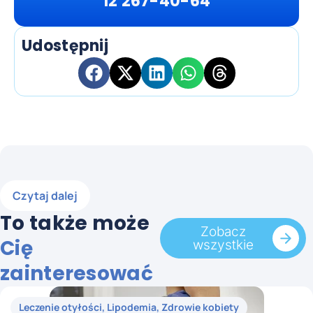
12 267-40-64
Udostępnij
Czytaj dalej
To także może
Zobacz
Cię
wszystkie
zainteresować
Leczenie otyłości
,
Lipodemia
,
Zdrowie kobiety