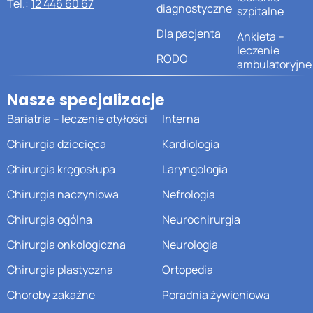
Tel.:
12 446 60 67
diagnostyczne
szpitalne
Dla pacjenta
Ankieta –
leczenie
RODO
ambulatoryjne
Nasze specjalizacje
Bariatria – leczenie otyłości
Interna
Chirurgia dziecięca
Kardiologia
Chirurgia kręgosłupa
Laryngologia
Chirurgia naczyniowa
Nefrologia
Chirurgia ogólna
Neurochirurgia
Chirurgia onkologiczna
Neurologia
Chirurgia plastyczna
Ortopedia
Choroby zakaźne
Poradnia żywieniowa