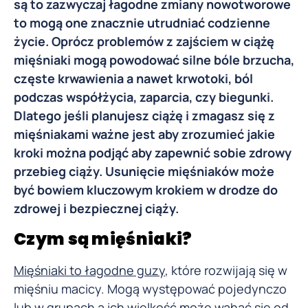
są to zazwyczaj łagodne zmiany nowotworowe
to mogą one znacznie utrudniać codzienne
życie. Oprócz problemów z zajściem w ciążę
mięśniaki mogą powodować silne bóle brzucha,
częste krwawienia a nawet krwotoki, ból
podczas współżycia, zaparcia, czy biegunki.
Dlatego jeśli planujesz ciążę i zmagasz się z
mięśniakami ważne jest aby zrozumieć jakie
kroki można podjąć aby zapewnić sobie zdrowy
przebieg ciąży. Usunięcie mięśniaków może
być bowiem kluczowym krokiem w drodze do
zdrowej i bezpiecznej ciąży.
Czym są mięśniaki?
Mięśniaki to łagodne guzy
, które rozwijają się w
mięśniu macicy. Mogą występować pojedynczo
lub w grupach a ich wielkość może wahać się od