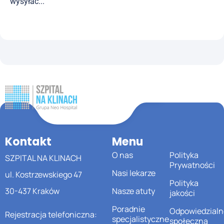
wysyłać...
Kontakt
Menu
O nas
Polityka
SZPITAL NA KLINACH
Prywatności
Nasi lekarze
ul. Kostrzewskiego 47
Polityka
30-437 Kraków
Nasze atuty
jakości
Poradnie
Odpowiedzialn
Rejestracja telefoniczna:
specjalistyczne
społeczna