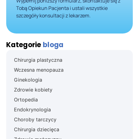
Wypełnij poniższy formularz, skontaktuje się z
Tobą Opiekun Pacjenta i ustali wszystkie
szczegóły konsultacji z lekarzem.
Kategorie
bloga
Chirurgia plastyczna
Wczesna menopauza
Ginekologia
Zdrowie kobiety
Ortopedia
Endokrynologia
Choroby tarczycy
Chirurgia dziecięca