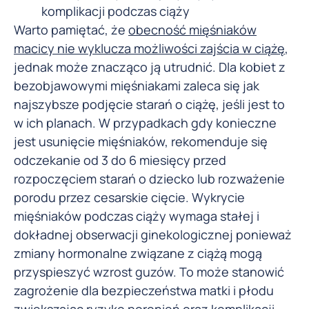
komplikacji podczas ciąży
Warto pamiętać, że
obecność mięśniaków
macicy nie wyklucza możliwości zajścia w ciążę
,
jednak może znacząco ją utrudnić. Dla kobiet z
bezobjawowymi mięśniakami zaleca się jak
najszybsze podjęcie starań o ciążę, jeśli jest to
w ich planach. W przypadkach gdy konieczne
jest usunięcie mięśniaków, rekomenduje się
odczekanie od 3 do 6 miesięcy przed
rozpoczęciem starań o dziecko lub rozważenie
porodu przez cesarskie cięcie. Wykrycie
mięśniaków podczas ciąży wymaga stałej i
dokładnej obserwacji ginekologicznej ponieważ
zmiany hormonalne związane z ciążą mogą
przyspieszyć wzrost guzów. To może stanowić
zagrożenie dla bezpieczeństwa matki i płodu
zwiększając ryzyko poronień oraz komplikacji