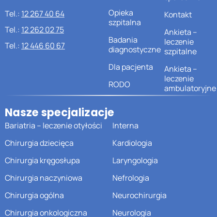
Opieka
Tel.:
12 267 40 64
Kontakt
szpitalna
Tel.:
12 262 02 75
Ankieta –
Badania
leczenie
Tel.:
12 446 60 67
diagnostyczne
szpitalne
Dla pacjenta
Ankieta –
leczenie
RODO
ambulatoryjne
Nasze specjalizacje
Bariatria – leczenie otyłości
Interna
Chirurgia dziecięca
Kardiologia
Chirurgia kręgosłupa
Laryngologia
Chirurgia naczyniowa
Nefrologia
Chirurgia ogólna
Neurochirurgia
Chirurgia onkologiczna
Neurologia