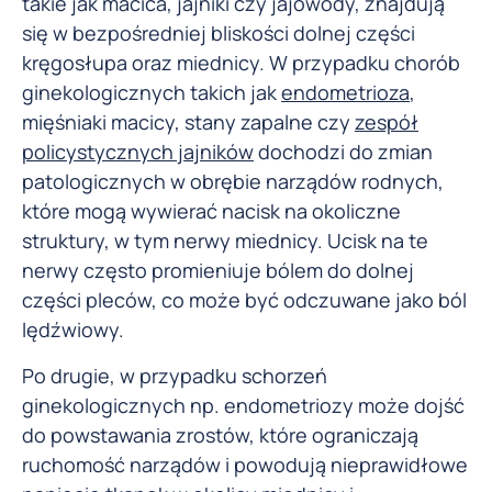
takie jak macica, jajniki czy jajowody, znajdują
się w bezpośredniej bliskości dolnej części
kręgosłupa oraz miednicy. W przypadku chorób
ginekologicznych takich jak
endometrioza
,
mięśniaki macicy, stany zapalne czy
zespół
policystycznych jajników
dochodzi do zmian
patologicznych w obrębie narządów rodnych,
które mogą wywierać nacisk na okoliczne
struktury, w tym nerwy miednicy. Ucisk na te
nerwy często promieniuje bólem do dolnej
części pleców, co może być odczuwane jako ból
lędźwiowy.
Po drugie, w przypadku schorzeń
ginekologicznych np. endometriozy może dojść
do powstawania zrostów, które ograniczają
ruchomość narządów i powodują nieprawidłowe