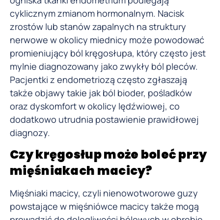
cyklicznym zmianom hormonalnym. Nacisk
zrostów lub stanów zapalnych na struktury
nerwowe w okolicy miednicy może powodować
promieniujący ból kręgosłupa, który często jest
mylnie diagnozowany jako zwykły ból pleców.
Pacjentki z endometriozą często zgłaszają
także objawy takie jak ból bioder, pośladków
oraz dyskomfort w okolicy lędźwiowej, co
dodatkowo utrudnia postawienie prawidłowej
diagnozy.
Czy kręgosłup może boleć przy
mięśniakach macicy?
Mięśniaki macicy, czyli nienowotworowe guzy
powstające w mięśniówce macicy także mogą
prowadzić do
dolegliwości bólowych w obrębie