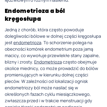
lędźwiowym o różnym nasileniu.
Endometrioza a ból
kręgosłupa
Jedną z chorób, która często powoduje
dolegliwości bólowe w dolnej części kręgosłupa
jest
endometrioza
. To schorzenie polega na
obecności komórek endometrium poza jamą
macicy, co wywołuje przewlekłe stany zapalne,
blizny i zrosty.
Endometrioza
często obejmuje
okolice miednicy, co może prowadzić do bólów
promieniujących w kierunku dolnej części
pleców. W zależności od lokalizacji ognisk
endometriozy ból może nasilać się w
określonych fazach cyklu miesiączkowego,
zwłaszcza przed i w trakcie menstruacji gdy
ogniska tkanki endometrium podlegają