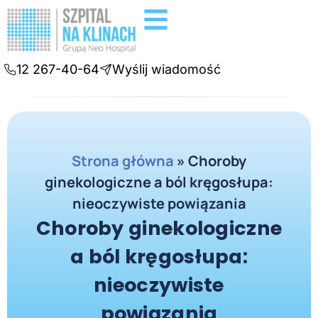
Badania diagnostyczne
Konsultacje online
12 267-40-64
Wyślij wiadomość
Strona główna
»
Choroby
ginekologiczne a ból kręgosłupa:
nieoczywiste powiązania
Choroby ginekologiczne
a ból kręgosłupa:
nieoczywiste
powiązania