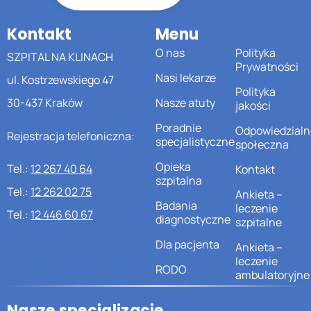
Kontakt
Menu
O nas
Polityka
SZPITAL NA KLINACH
Prywatności
Nasi lekarze
ul. Kostrzewskiego 47
Polityka
30-437 Kraków
Nasze atuty
jakości
Poradnie
Odpowiedzialn
Rejestracja telefoniczna:
specjalistyczne
społeczna
Opieka
Tel.:
12 267 40 64
Kontakt
szpitalna
Tel.:
12 262 02 75
Ankieta –
Badania
leczenie
Tel.:
12 446 60 67
diagnostyczne
szpitalne
Dla pacjenta
Ankieta –
leczenie
RODO
ambulatoryjne
Nasze specjalizacje