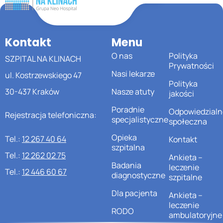
Kontakt
Menu
O nas
Polityka
SZPITAL NA KLINACH
Prywatności
Nasi lekarze
ul. Kostrzewskiego 47
Polityka
30-437 Kraków
Nasze atuty
jakości
Poradnie
Odpowiedzialn
Rejestracja telefoniczna:
specjalistyczne
społeczna
Opieka
Tel.:
12 267 40 64
Kontakt
szpitalna
Tel.:
12 262 02 75
Ankieta –
Badania
leczenie
Tel.:
12 446 60 67
diagnostyczne
szpitalne
Dla pacjenta
Ankieta –
leczenie
RODO
ambulatoryjne