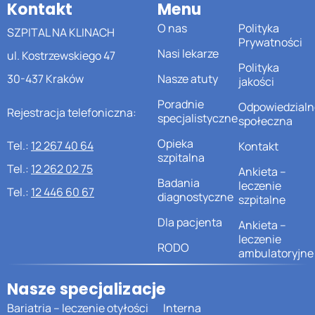
Kontakt
Menu
O nas
Polityka
SZPITAL NA KLINACH
Prywatności
Nasi lekarze
ul. Kostrzewskiego 47
Polityka
30-437 Kraków
Nasze atuty
jakości
Poradnie
Odpowiedzialn
Rejestracja telefoniczna:
specjalistyczne
społeczna
Opieka
Tel.:
12 267 40 64
Kontakt
szpitalna
Tel.:
12 262 02 75
Ankieta –
Badania
leczenie
Tel.:
12 446 60 67
diagnostyczne
szpitalne
Dla pacjenta
Ankieta –
leczenie
RODO
ambulatoryjne
Nasze specjalizacje
Bariatria – leczenie otyłości
Interna