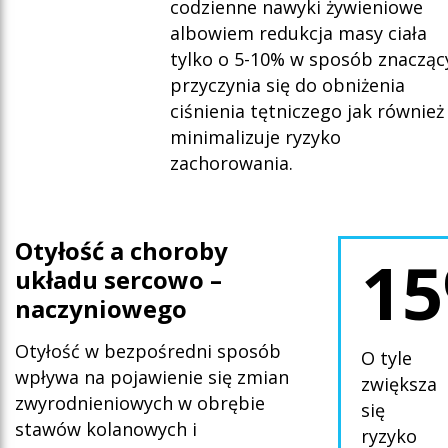
codzienne nawyki żywieniowe
albowiem redukcja masy ciała
tylko o 5-10% w sposób znacząc
przyczynia się do obniżenia
ciśnienia tętniczego jak również
minimalizuje ryzyko
zachorowania.
Oty
łość a choroby
1
układu sercowo –
naczyniowego
Otyłość w bezpośredni sposób
O tyle
wpływa na pojawienie się zmian
zwiększa
zwyrodnieniowych w obrębie
się
stawów kolanowych i
ryzyko