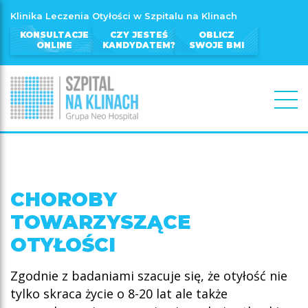
Klinika Leczenia Otyłości w Szpitalu na Klinach
KONSULTACJE
CZY JESTEŚ
OBLICZ
ONLINE
KANDYDATEM?
SWOJE BMI
CHOROBY
TOWARZYSZĄCE
OTYŁOŚCI
Zgodnie z badaniami szacuje się, że otyłość nie
tylko skraca życie o 8-20 lat ale także