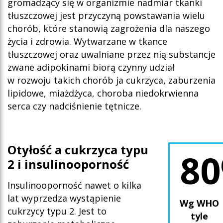
gromadzący się w organizmie nadmiar tkanki
tłuszczowej jest przyczyną powstawania wielu
chorób, które stanowią zagrożenia dla naszego
życia i zdrowia. Wytwarzane w tkance
tłuszczowej oraz uwalniane przez nią substancje
zwane adipokinami biorą czynny udział
w rozwoju takich chorób ja cukrzyca, zaburzenia
lipidowe, miażdżyca, choroba niedokrwienna
serca czy nadciśnienie tętnicze.
Oty
łość a cukrzyca typu
8
2 i insulinooporność
Insulinooporność nawet o kilka
lat wyprzedza wystąpienie
Wg WHO
cukrzycy typu 2. Jest to
tyle