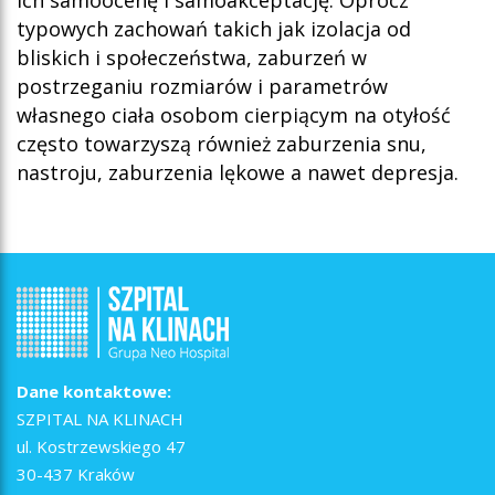
ich samoocenę i samoakceptację. Oprócz
typowych zachowań takich jak izolacja od
bliskich i społeczeństwa, zaburzeń w
postrzeganiu rozmiarów i parametrów
własnego ciała osobom cierpiącym na otyłość
często towarzyszą również zaburzenia snu,
nastroju, zaburzenia lękowe a nawet depresja.
Dane kontaktowe:
SZPITAL NA KLINACH
ul. Kostrzewskiego 47
30-437 Kraków