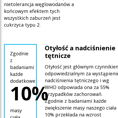
nietolerancja węglowodanów a
końcowym efektem tych
wszystkich zaburzeń jest
cukrzyca typu 2.
Oty
łość a nadciśnienie
Zgodnie
tętnicze
z
Otyłość jest głównym czynnikie
badaniami
odpowiedzialnym za wystąpieni
każde
nadciśnienia tętniczego i wg
dodatkowe
10%
WHO odpowiada ona za 55%
przypadków zachorowań.
Zgodnie z badaniami każde
zwiększenie masy naszego ciała
masy
10% przekłada na wzrost
ciała