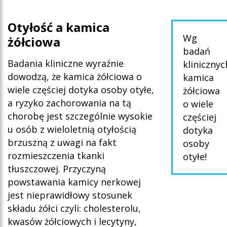
Oty
łość a kamica
Wg
żółciowa
badań
Badania kliniczne wyraźnie
klinicznyc
dowodzą, że kamica żółciowa o
kamica
wiele częściej dotyka osoby otyłe,
żółciowa
a ryzyko zachorowania na tą
o wiele
chorobę jest szczególnie wysokie
częściej
u osób z wieloletnią otyłością
dotyka
brzuszną z uwagi na fakt
osoby
rozmieszczenia tkanki
otyłe!
tłuszczowej. Przyczyną
powstawania kamicy nerkowej
jest nieprawidłowy stosunek
składu żółci czyli: cholesterolu,
kwasów żółciowych i lecytyny,