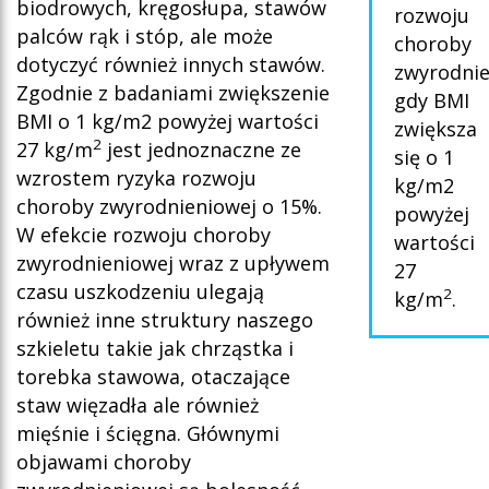
biodrowych, kręgosłupa, stawów
rozwoju
palców rąk i stóp, ale może
choroby
dotyczyć również innych stawów.
zwyrodnie
Zgodnie z badaniami zwiększenie
gdy BMI
BMI o 1 kg/m2 powyżej wartości
zwiększa
2
27 kg/m
jest jednoznaczne ze
się o 1
wzrostem ryzyka rozwoju
kg/m2
choroby zwyrodnieniowej o 15%.
powyżej
W efekcie rozwoju choroby
wartości
zwyrodnieniowej wraz z upływem
27
czasu uszkodzeniu ulegają
2
kg/m
.
również inne struktury naszego
szkieletu takie jak chrząstka i
torebka stawowa, otaczające
staw więzadła ale również
mięśnie i ścięgna. Głównymi
objawami choroby