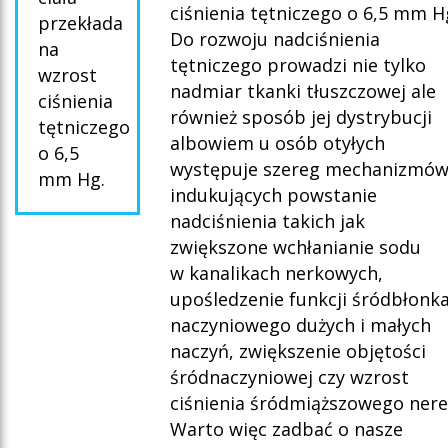
ciśnienia tętniczego o 6,5 mm H
przekłada
Do rozwoju nadciśnienia
na
tętniczego prowadzi nie tylko
wzrost
nadmiar tkanki tłuszczowej ale
ciśnienia
również sposób jej dystrybucji
tętniczego
albowiem u osób otyłych
o 6,5
występuje szereg mechanizmó
mm Hg.
indukujących powstanie
nadciśnienia takich jak
zwiększone wchłanianie sodu
w kanalikach nerkowych,
upośledzenie funkcji śródbłonk
naczyniowego dużych i małych
naczyń, zwiększenie objętości
śródnaczyniowej czy wzrost
ciśnienia śródmiąższowego nere
Warto więc zadbać o nasze