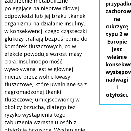
zaburzenie metaboliczne
przypadk
polegające na nieprawidłowej
zachoro
odpowiedzi lub jej braku tkanek
na
organizmu na działanie insuliny,
cukrzycę
w konsekwencji czego cząsteczki
typu 2 w
glukozy trafiają bezpośrednio do
Europie
komórek tłuszczowych, co w
jest
efekcie powoduje wzrost masy
właśnie
ciała. Insulinooporność
konsekwe
wywoływana jest w głównej
występow
mierze przez wolne kwasy
nadwagi
tłuszczowe, które uwalniane są z
i
nagromadzonej tkanki
otyłości.
tłuszczowej umiejscowionej w
okolicy brzucha, dlatego też
ryzyko wystąpienia tego
zaburzenia wzrasta u osób z
otyłością brzuszną. Wystąpienie