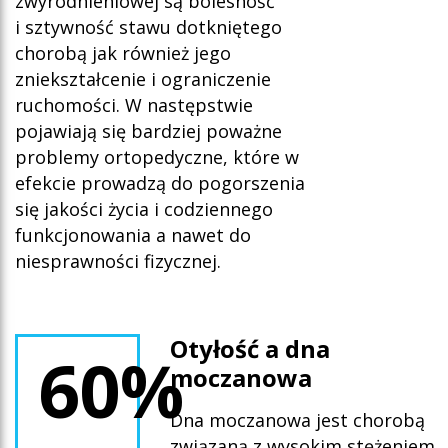
zwyrodnieniowej są bolesność
i sztywność stawu dotkniętego
chorobą jak również jego
zniekształcenie i ograniczenie
ruchomości. W następstwie
pojawiają się bardziej poważne
problemy ortopedyczne, które w
efekcie prowadzą do pogorszenia
się jakości życia i codziennego
funkcjonowania a nawet do
niesprawności fizycznej.
Oty
łość a dna
60%
moczanowa
Dna moczanowa jest chorobą
związaną z wysokim stężeniem