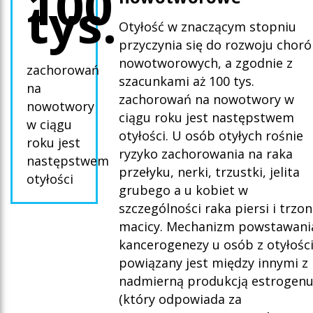
100
tys.
Otyłość w znaczącym stopniu
przyczynia się do rozwoju chor
nowotworowych, a zgodnie z
zachorowań
szacunkami aż 100 tys.
na
zachorowań na nowotwory w
nowotwory
ciągu roku jest następstwem
w ciągu
otyłości. U osób otyłych rośnie
roku jest
ryzyko zachorowania na raka
następstwem
przełyku, nerki, trzustki, jelita
otyłości
grubego a u kobiet w
szczególności raka piersi i trzo
macicy. Mechanizm powstawani
kancerogenezy u osób z otyłośc
powiązany jest między innymi z
nadmierną produkcją estrogen
(który odpowiada za