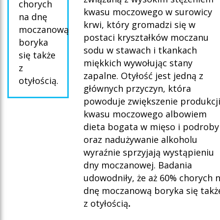
chorych
kwasu moczowego w surowicy
na dnę
krwi, który gromadzi się w
moczanową
postaci kryształków moczanu
boryka
sodu w stawach i tkankach
się także
miękkich wywołując stany
z
zapalne. Otyłość jest jedną z
otyłością.
głównych przyczyn, która
powoduje zwiększenie produkcj
kwasu moczowego albowiem
dieta bogata w mięso i podroby
oraz nadużywanie alkoholu
wyraźnie sprzyjają wystąpieniu
dny moczanowej. Badania
udowodniły, że aż 60% chorych 
dnę moczanową boryka się takż
z otyłością
.