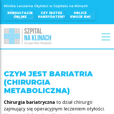
Klinika Leczenia Otyłości w Szpitalu na Klinach
KONSULTACJE
CZY JESTEŚ
OBLICZ
ONLINE
KANDYDATEM?
SWOJE BMI
CZYM JEST BARIATRIA
(CHIRURGIA
METABOLICZNA)
Chirurgia bariatryczna
to dział chirurgii
zajmujący się operacyjnym leczeniem otyłości.