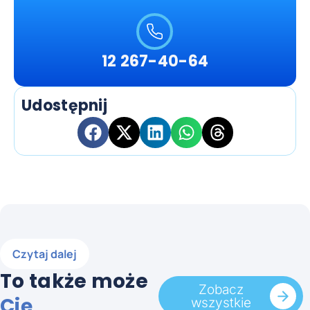
12 267-40-64
Udostępnij
Czytaj dalej
To także może
Zobacz
Cię
wszystkie