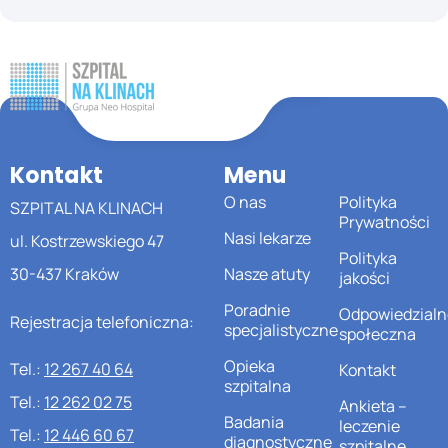
Kontakt
Menu
O nas
Polityka
SZPITAL NA KLINACH
Prywatności
Nasi lekarze
ul. Kostrzewskiego 47
Polityka
30-437 Kraków
Nasze atuty
jakości
Poradnie
Odpowiedzialn
Rejestracja telefoniczna:
specjalistyczne
społeczna
Opieka
Tel.:
12 267 40 64
Kontakt
szpitalna
Tel.:
12 262 02 75
Ankieta –
Badania
leczenie
Tel.:
12 446 60 67
diagnostyczne
szpitalne