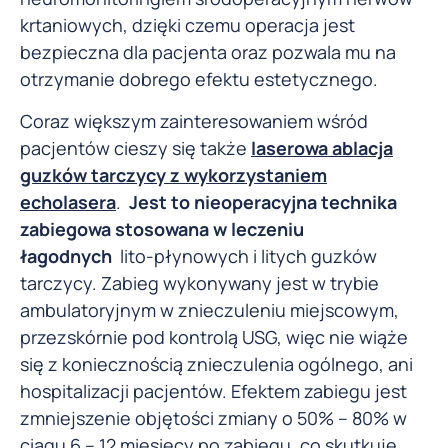
krtaniowych, dzięki czemu operacja jest
bezpieczna dla pacjenta oraz pozwala mu na
otrzymanie dobrego efektu estetycznego.
Coraz większym zainteresowaniem wśród
pacjentów cieszy się także
laserowa ablacja
guzków tarczycy z wykorzystaniem
echolasera
.
Jest to nieoperacyjna technika
zabiegowa stosowana w leczeniu
łagodnych
lito-płynowych i litych guzków
tarczycy. Zabieg wykonywany jest w trybie
ambulatoryjnym w znieczuleniu miejscowym,
przezskórnie pod kontrolą USG, więc nie wiąże
się z koniecznością znieczulenia ogólnego, ani
hospitalizacji pacjentów. Efektem zabiegu jest
zmniejszenie objętości zmiany o 50% – 80% w
ciągu 6 – 12 miesięcy po zabiegu, co skutkuje