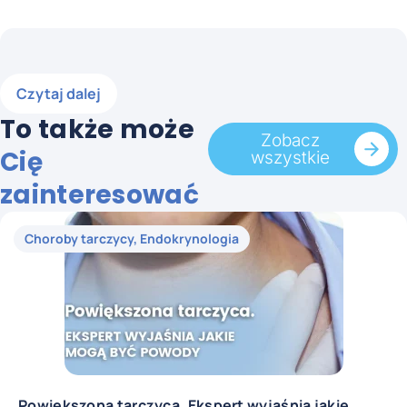
Czytaj dalej
To także może
Zobacz
Cię
wszystkie
zainteresować
Choroby tarczycy
,
Endokrynologia
Powiększona tarczyca. Ekspert wyjaśnia jakie