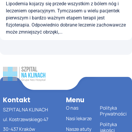
Lipodemia kojarzy się przede wszystkim z bólem nóg i
leczeniem operacyjnym. Tymczasem u wielu pacjentek
pierwszym i bardzo ważnym etapem terapii jest
fizjoterapia. Odpowiednio dobrane leczenie zachowawcze
może zmniejszyć obrzęki,...
Kontakt
Menu
O nas
Polityka
SZPITAL NA KLINACH
Prywatności
Nasi lekarze
ul. Kostrzewskiego 47
Polityka
30-437 Kraków
Nasze atuty
jakości