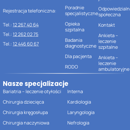
Poradnie
Odpowiedzialn
Rejestracja telefoniczna:
specjalistyczne
społeczna
Opieka
Tel.:
12 267 40 64
Kontakt
szpitalna
Tel.:
12 262 02 75
Ankieta –
Badania
leczenie
Tel.:
12 446 60 67
diagnostyczne
szpitalne
Dla pacjenta
Ankieta –
leczenie
RODO
ambulatoryjne
Nasze specjalizacje
Bariatria – leczenie otyłości
Interna
Chirurgia dziecięca
Kardiologia
Chirurgia kręgosłupa
Laryngologia
Chirurgia naczyniowa
Nefrologia