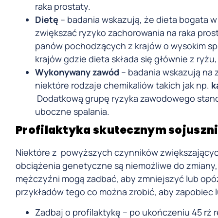
raka prostaty.
Dietę
– badania wskazują, że dieta bogata 
zwiększać ryzyko zachorowania na raka pros
panów pochodzących z krajów o wysokim spo
krajów gdzie dieta składa się głównie z ryżu, 
Wykonywany zawód
– badania wskazują na 
niektóre rodzaje chemikaliów takich jak np.
k
Dodatkową grupę ryzyka zawodowego stanowią
uboczne spalania.
Profilaktyka skutecznym sojuszni
Niektóre z powyższych czynników zwiększających 
obciążenia genetyczne są niemożliwe do zmiany, 
mężczyźni mogą zadbać, aby zmniejszyć lub opóź
przykładów tego co można zrobić, aby zapobiec l
Zadbaj o profilaktykę – po ukończeniu 45 rż 