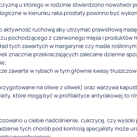
żczyzną u którego w rodzinie stwierdzono nowotwór p
logiczne w kierunku raka prostaty powinno być wyko
 o aktywność ruchową aby utrzymać prawidłową masę 
szczu pochodzącego z czerwonego mięsa i produktów 
ład tych zawartych w margarynie czy maśle roślinnym
wek znacznie przekraczających zalecane dzienne spoż
ie;
szcze zawarte w rybach w tym głównie kwasy tłuszcz
;
zygotowane na oliwie z oliwek) oraz warzywa kapust
i diety, które mogą być w profilaktyce antyrakowej to r
gnozowano u ciebie nadciśnienie, cukrzycę, czy wysoki
adzenie tych chorób pod kontrolą specjalisty może u
chorobą nowotworową;