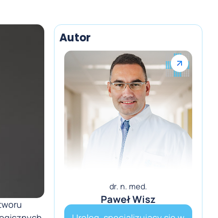
Autor
dr. n. med.
Paweł Wisz
otworu
logicznych
Urolog, specjalizujący się w