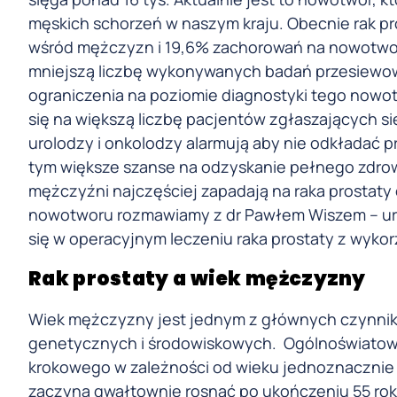
męskich schorzeń w naszym kraju. Obecnie rak 
wśród mężczyzn i 19,6% zachorowań na nowotwo
mniejszą liczbę wykonywanych badań przesiewowy
ograniczenia na poziomie diagnostyki tego nowotw
się na większą liczbę pacjentów zgłaszających s
urolodzy i onkolodzy alarmują aby nie odkładać pr
tym większe szanse na odzyskanie pełnego zdrowia
mężczyźni najczęściej zapadają na raka prostaty 
nowotworu rozmawiamy z dr Pawłem Wiszem – urolo
się w operacyjnym leczeniu raka prostaty z wyko
Rak prostaty a wiek mężczyzny
Wiek mężczyzny jest jednym z głównych czynnik
genetycznych i środowiskowych. Ogólnoświatowe
krokowego w zależności od wieku jednoznacznie 
zaczyna gwałtownie rosnąć po ukończeniu 55 roku 