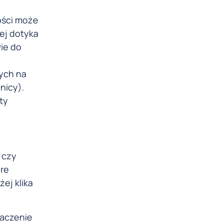
ości może
ej dotyka
ie do
ych na
nicy).
ty
 czy
óre
ej klika
naczenie