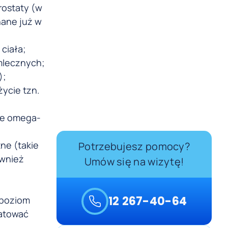
rostaty (w
nane już w
ciała;
mlecznych;
);
ycie tzn.
owe omega-
ne (takie
Potrzebujesz pomocy?
ównież
Umów się na wizytę!
12 267-40-64
 poziom
ratować