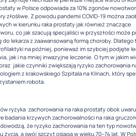
prostaty w Polsce odpowiada za 10% zgonów nowotw
ry złośliwe. Z powodu pandemii COVID-19 można za
ch w kierunku raka prostaty jak również znaczące
oru, co jak szacują specjaliści w przyszłości może 
ię do lekarza z zaawansowaną formą choroby. Dlatego 
ofilaktyki na później, ponieważ im szybciej podjęte l
, jak i na mniej inwazyjne leczenie. O tym w jakim w
oraz jakie czynniki zwiększają ryzyko zachorowania n
giem z krakowskiego Szpitala na Klinach, który spec
rzystaniem robota.
ów ryzyka zachorowania na raka prostaty obok uwa
 badania krzywych zachorowalności na raka gruczoł
dowodzą, że ​​ryzyko zachorowania na ten typ nowot
życia, a swój szczyt osiąga w wieku 70–74 lat. W Po