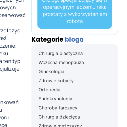
operacyjnym leczeniu raka
orowych
prostaty z wykorzystaniem
obserwować
robota
przełożyć
też
Kategorie
bloga
eczenie,
ieku
Chirurgia plastyczna
a ten typ
Wczesna menopauza
jalizuje
Ginekologia
Zdrowie kobiety
Ortopedia
Endokrynologia
runkowań
Choroby tarczycy
u
woru
Chirurgia dziecięca
lsce
Zdrowie mężczyzny