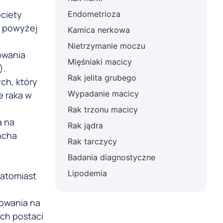
ciety
Endometrioza
u powyżej
Kamica nerkowa
Nietrzymanie moczu
owania
Mięśniaki macicy
).
Rak jelita grubego
ch, który
Wypadanie macicy
e raka w
Rak trzonu macicy
a na
Rak jądra
ncha
Rak tarczycy
Badania diagnostyczne
Lipodemia
natomiast
rowania na
ych postaci