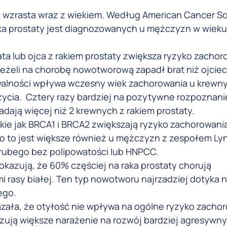
y wzrasta wraz z wiekiem. Według American Cancer So
ka prostaty jest diagnozowanych u mężczyzn w wiek
ata lub ojca z rakiem prostaty zwiększa ryzyko zachor
 jeżeli na chorobę nowotworową zapadł brat niż ojciec
alności wpływa wczesny wiek zachorowania u krewny
życia. Cztery razy bardziej na pozytywne rozpoznani
adają więcej niż 2 krewnych z rakiem prostaty.
kie jak BRCA1 i BRCA2 zwiększają ryzyko zachorowani
o to jest większe również u mężczyzn z zespołem Ly
grubego bez polipowatości lub HNPCC.
okazują, że 60% częściej na raka prostaty chorują
rasy białej. Ten typ nowotworu najrzadziej dotyka 
ego.
ała, że ​​otyłość nie wpływa na ogólne ryzyko zacho
azują większe narażenie na rozwój bardziej agresywn