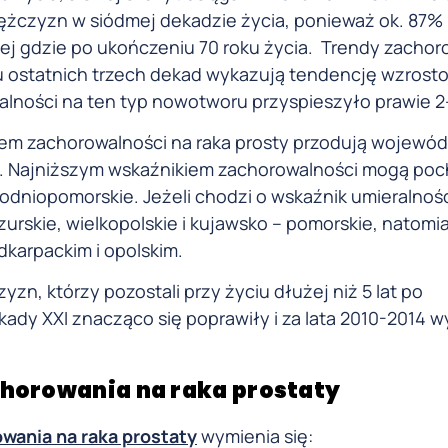
ężczyzn w siódmej dekadzie życia, ponieważ ok. 87%
ej gdzie po ukończeniu 70 roku życia. Trendy zachor
u ostatnich trzech dekad wykazują tendencję wzrost
lności na ten typ nowotworu przyspieszyło prawie 2-
m zachorowalności na raka prosty przodują wojewód
e. Najniższym wskaźnikiem zachorowalności mogą poch
odniopomorskie. Jeżeli chodzi o wskaźnik umieralnośc
urskie, wielkopolskie i kujawsko – pomorskie, natomi
arpackim i opolskim.
yzn, którzy pozostali przy życiu dłużej niż 5 lat po
ady XXI znacząco się poprawiły i za lata 2010-2014 
chorowania na raka prostaty
wania na raka prostaty
wymienia się: