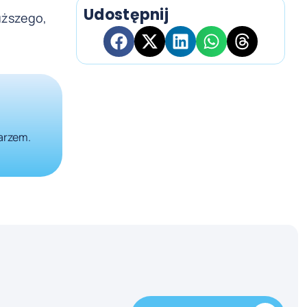
Udostępnij
łuższego,
karzem.