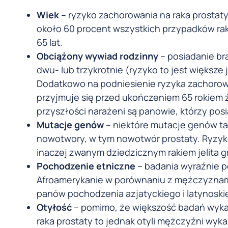
Wiek –
ryzyko zachorowania na raka prostat
około 60 procent wszystkich przypadków ra
65 lat.
Obciążony wywiad rodzinny
– posiadanie br
dwu- lub trzykrotnie (ryzyko to jest większe
Dodatkowo na podniesienie ryzyka zachorow
przyjmuje się przed ukończeniem 65 rokiem 
przyszłości narażeni są panowie, którzy posi
Mutacje genów
– niektóre mutacje genów ta
nowotwory, w tym nowotwór prostaty. Ryzyk
inaczej zwanym dziedzicznym rakiem jelita 
Pochodzenie etniczne
– badania wyraźnie p
Afroamerykanie w porównaniu z mężczyznami 
panów pochodzenia azjatyckiego i latynoski
Otyłość
– pomimo, że większość badań wykaz
raka prostaty to jednak otyli mężczyźni wyk