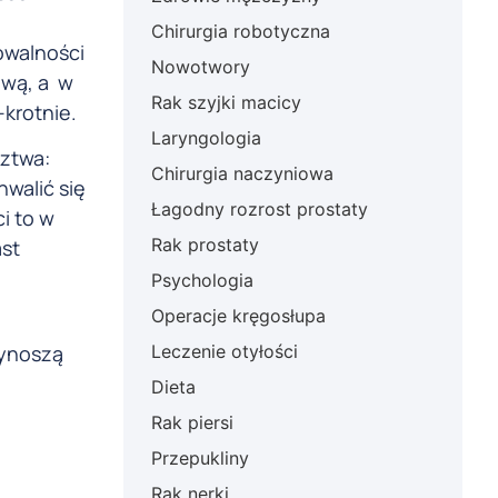
Chirurgia robotyczna
owalności
Nowotwory
ową, a w
Rak szyjki macicy
krotnie.
Laryngologia
ztwa:
Chirurgia naczyniowa
walić się
Łagodny rozrost prostaty
i to w
Rak prostaty
ast
Psychologia
Operacje kręgosłupa
Leczenie otyłości
wynoszą
Dieta
Rak piersi
Przepukliny
Rak nerki