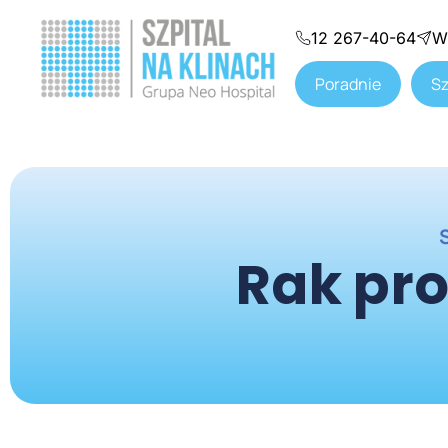
12 267-40-64
W
Poradnie
Sz
Rak pro