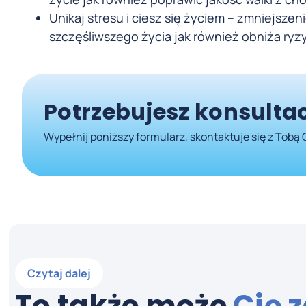
Unikaj stresu i ciesz się życiem – zmniejsze
szczęśliwszego życia jak również obniża ryz
Potrzebujesz konsultac
Wypełnij poniższy formularz, skontaktuje się z Tobą 
Czytaj dalej
To także może
Cię 