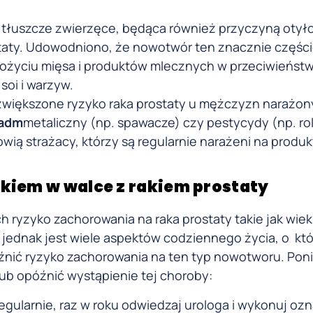
w tłuszcze zwierzęce, będąca również przyczyną otył
taty. Udowodniono, że nowotwór ten znacznie części
życiu mięsa i produktów mlecznych w przeciwieństw
soi i warzyw.
zwiększone ryzyko raka prostaty u mężczyzn narażon
adm
metaliczny (np. spawacze) czy pestycydy (np. rol
 strażacy, którzy są regularnie narażeni na produk
kiem w walce z rakiem prostaty
ryzyko zachorowania na raka prostaty takie jak wiek
jednak jest wiele aspektów codziennego życia, o kt
nić ryzyko zachorowania na ten typ nowotworu. Poniż
ub opóźnić wystąpienie tej choroby:
regularnie, raz w roku odwiedzaj urologa i wykonuj oz