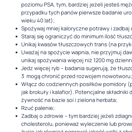
poziomu PSA, tym, bardziej jeżeli jesteś mę
przypadku tych panów pierwsze badanie uro
wieku 40 lat);
Spożywaj mniej kaloryczne potrawy i zadbaj
Staraj się ograniczyć do minimum ilość tłu
Unikaj kwasów tłuszczowych trans (na przyk
Uważaj na spożycie wapnia, nie przyjmuj da
unikaj spożywania więcej niż 1200 mg dzienn
Jedz więcej ryb – badania sugerują, że tłu
3 mogą chronić przed rozwojem nowotworu
Włącz do codziennych posiłków pomidory (pr
jak brokuły i kalafior). Potencjalne składnik
żywność na bazie soi i zielona herbata;
Rzuć palenie;
Zadbaj o zdrowie – tym bardziej jeżeli zdia
cholesterolu, ponieważ wyleczenie lub prow
życie jak również poprawić jakość walki z 