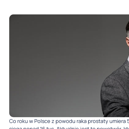
Co roku w Polsce z powodu raka prostaty umiera 
sięga ponad 16 tys. Aktualnie jest to nowotwór, 