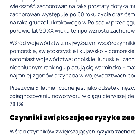
większość zachorowań na raka prostaty dotyka m
zachorowań występuje po 60 roku życia oraz ósm
na raka gruczołu krokowego w Polsce w przeciąg
połowie lat 90 XX wieku tempo wzrostu zachorowa
Wśród województw z najwyższym współczynnikie
pomorskie, świętokrzyskie i kujawsko – pomorski
natomiast województwa: opolskie, lubuskie i zach
niechlubnym rankingu plasują się warmińsko – maz
najmniej zgonów przypada w województwach podk
Przeżycia 5-letnie liczone jest jako odsetek mężcz
zdiagnozowaniu nowotworu w ciągu pierwszej dek
78,1%.
Czynniki zwiększające ryzyko za
Wśród czynników zwiększających
ryzyko zachoro