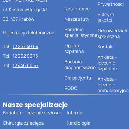
Prywatności
Nasi lekarze
ul. Kostrzewskiego 47
Polityka
30-437 Kraków
Nasze atuty
jakości
Poradnie
Odpowiedzialn
Rejestracja telefoniczna:
specjalistyczne
społeczna
Opieka
Tel.:
12 267 40 64
Kontakt
szpitalna
Tel.:
12 262 02 75
Ankieta –
Badania
leczenie
Tel.:
12 446 60 67
diagnostyczne
szpitalne
Dla pacjenta
Ankieta –
leczenie
RODO
ambulatoryjne
Nasze specjalizacje
Bariatria – leczenie otyłości
Interna
Chirurgia dziecięca
Kardiologia