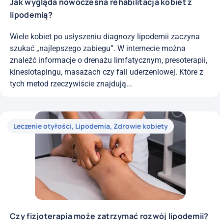
Jak wygląda nowoczesna rehabilitacja kobiet z
lipodemią?
Wiele kobiet po usłyszeniu diagnozy lipodemii zaczyna
szukać „najlepszego zabiegu”. W internecie można
znaleźć informacje o drenażu limfatycznym, presoterapii,
kinesiotapingu, masażach czy fali uderzeniowej. Które z
tych metod rzeczywiście znajdują...
Leczenie otyłości
,
Lipodemia
,
Zdrowie kobiety
Czy fizjoterapia może zatrzymać rozwój lipodemii?