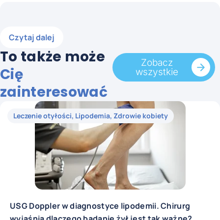
Czytaj dalej
To także może
Zobacz
Cię
wszystkie
zainteresować
Leczenie otyłości
,
Lipodemia
,
Zdrowie kobiety
USG Doppler w diagnostyce lipodemii. Chirurg
wyjaśnia dlaczego badanie żył jest tak ważne?