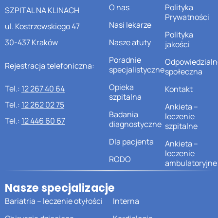
O nas
Polityka
SZPITAL NA KLINACH
Prywatności
Nasi lekarze
ul. Kostrzewskiego 47
Polityka
30-437 Kraków
Nasze atuty
jakości
Poradnie
Odpowiedzialn
Rejestracja telefoniczna:
specjalistyczne
społeczna
Opieka
Tel.:
12 267 40 64
Kontakt
szpitalna
Tel.:
12 262 02 75
Ankieta –
Badania
leczenie
Tel.:
12 446 60 67
diagnostyczne
szpitalne
Dla pacjenta
Ankieta –
leczenie
RODO
ambulatoryjne
Nasze specjalizacje
Bariatria – leczenie otyłości
Interna