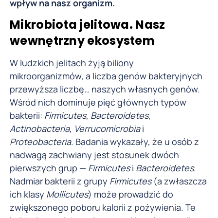
wpływ na nasz organizm.
Mikrobiota jelitowa. Nasz
wewnętrzny ekosystem
W ludzkich jelitach żyją biliony
mikroorganizmów, a liczba genów bakteryjnych
przewyższa liczbę… naszych własnych genów.
Wśród nich dominuje pięć głównych typów
bakterii:
Firmicutes
,
Bacteroidetes
,
Actinobacteria
,
Verrucomicrobia
i
Proteobacteria
. Badania wykazały, że u osób z
nadwagą zachwiany jest stosunek dwóch
pierwszych grup —
Firmicutes
i
Bacteroidetes
.
Nadmiar bakterii z grupy
Firmicutes
(a zwłaszcza
ich klasy
Mollicutes
) może prowadzić do
zwiększonego poboru kalorii z pożywienia. Te