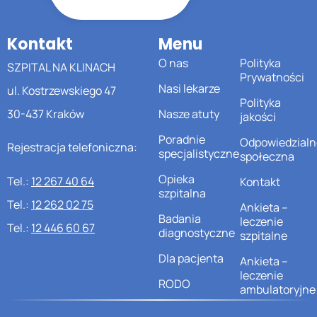
Kontakt
Menu
O nas
Polityka
SZPITAL NA KLINACH
Prywatności
Nasi lekarze
ul. Kostrzewskiego 47
Polityka
30-437 Kraków
Nasze atuty
jakości
Poradnie
Odpowiedzialn
Rejestracja telefoniczna:
specjalistyczne
społeczna
Opieka
Tel.:
12 267 40 64
Kontakt
szpitalna
Tel.:
12 262 02 75
Ankieta –
Badania
leczenie
Tel.:
12 446 60 67
diagnostyczne
szpitalne
Dla pacjenta
Ankieta –
leczenie
RODO
ambulatoryjne