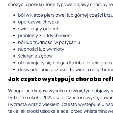
spożyciu posiłku. Inne typowe objawy choroby re
ból w klatce piersiowej lub górnej części brz
uporczywa chrypka
świszczący oddech
problemy z oddychaniem
ból lub trudności w połykaniu
nudności lub wymioty
ścieranie zębów
utrzymujący się ból gardła lub uczucie guzk
doświadczanie uczucia dławienia natychmia
Jak często występuje choroba ref
W populacji krajów wysoko rozwiniętych objawy r
tydzień u około 20% osób. Częstość występowani
i wzrasta wraz z wiekiem. Często występuje u osób
takie jak środki uspokajające, przeciwhistaminowe,