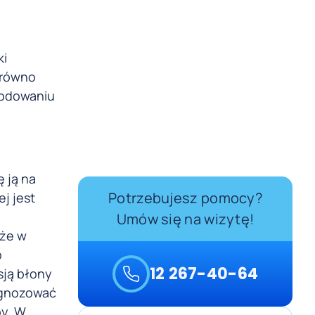
ki
arówno
wodowaniu
 ją na
Potrzebujesz pomocy?
j jest
Umów się na wizytę!
 że w
b
12 267-40-64
sją błony
iagnozować
by. W