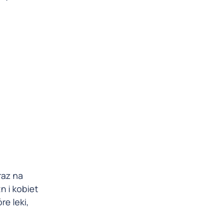
raz na
 i kobiet
e leki,