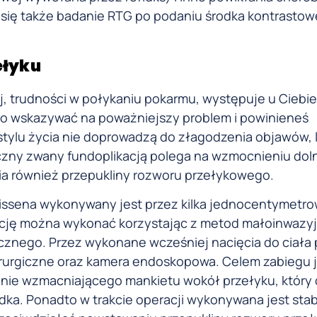
się także badanie RTG po podaniu środka kontrastow
ełyku
j, trudności w połykaniu pokarmu, występuje u Ciebie
 to wskazywać na poważniejszy problem i powinieneś
y stylu życia nie doprowadzą do złagodzenia objawów, 
iczny zwany fundoplikacją polega na wzmocnieniu do
ia również przepukliny rozworu przełykowego.
Nissena wykonywany jest przez kilka jednocentymetr
cję można wykonać korzystając z metod małoinwazyjn
icznego. Przez wykonane wcześniej nacięcia do ciała
rurgiczne oraz kamera endoskopowa. Celem zabiegu j
enie wzmacniającego mankietu wokół przełyku, który 
ądka. Ponadto w trakcie operacji wykonywana jest stabi