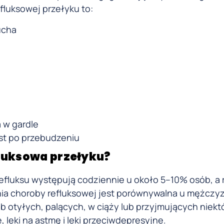
fluksowej przełyku to:
ucha
a w gardle
st po przebudzeniu
luksowa przełyku?
efluksu występują codziennie u około 5–10% osób, a 
a choroby refluksowej jest porównywalna u mężczyzn
 otyłych, palących, w ciąży lub przyjmujących niektór
 leki na astmę i leki przeciwdepresyjne.