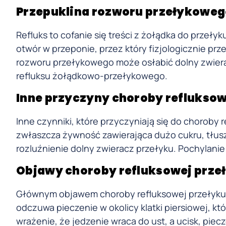
Przepuklina rozworu przełykoweg
Refluks to cofanie się treści z żołądka do przeły
otwór w przeponie, przez który fizjologicznie prz
rozworu przełykowego może osłabić dolny zwierac
refluksu żołądkowo-przełykowego.
Inne przyczyny choroby refluksow
Inne czynniki, które przyczyniają się do choroby 
zwłaszcza żywność zawierająca dużo cukru, tłu
rozluźnienie dolny zwieracz przełyku. Pochylani
Objawy choroby refluksowej prze
Głównym objawem choroby refluksowej przełyku 
odczuwa pieczenie w okolicy klatki piersiowej, k
wrażenie, że jedzenie wraca do ust, a ucisk, piec