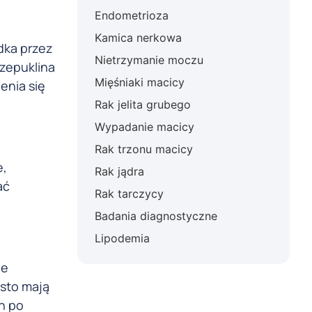
Endometrioza
Kamica nerkowa
ądka przez
Nietrzymanie moczu
rzepuklina
Mięśniaki macicy
enia się
Rak jelita grubego
Wypadanie macicy
Rak trzonu macicy
e,
Rak jądra
ać
Rak tarczycy
Badania diagnostyczne
Lipodemia
le
ęsto mają
in po