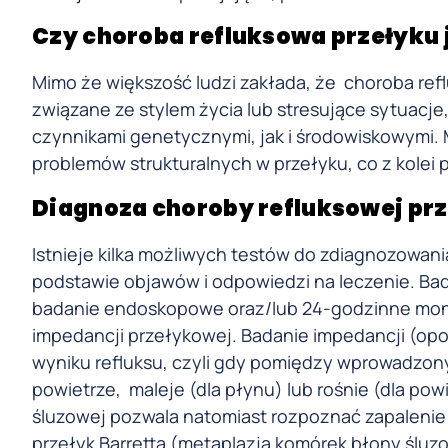
Czy choroba refluksowa przełyku
Mimo że większość ludzi zakłada, że ​​ choroba r
związane ze stylem życia lub stresujące sytuac
czynnikami genetycznymi, jak i środowiskowymi
problemów strukturalnych w przełyku, co z kolei
Diagnoza choroby refluksowej pr
Istnieje kilka możliwych testów do zdiagnozowani
podstawie objawów i odpowiedzi na leczenie. Ba
badanie endoskopowe oraz/lub 24-godzinne mon
impedancji przełykowej. Badanie impedancji (opo
wyniku refluksu, czyli gdy pomiędzy wprowadzony
powietrze, maleje (dla płynu) lub rośnie (dla po
śluzowej pozwala natomiast rozpoznać zapalenie 
przełyk Barretta (metaplazja komórek błony śluzo