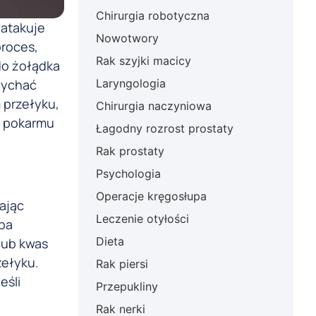
Chirurgia robotyczna
 atakuje
Nowotwory
proces,
Rak szyjki macicy
do żołądka
opychać
Laryngologia
 przełyku,
Chirurgia naczyniowa
ię pokarmu
Łagodny rozrost prostaty
Rak prostaty
Psychologia
Operacje kręgosłupa
ając
Leczenie otyłości
ba
Dieta
lub kwas
zełyku.
Rak piersi
eśli
Przepukliny
Rak nerki