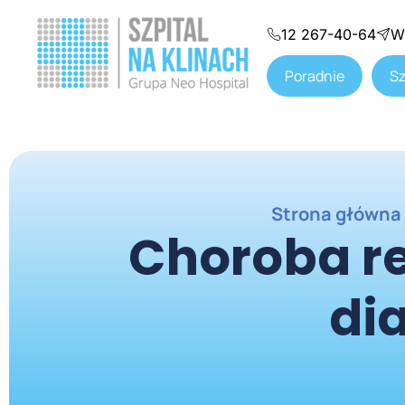
12 267-40-64
W
Poradnie
Sz
Strona główna
Choroba re
di