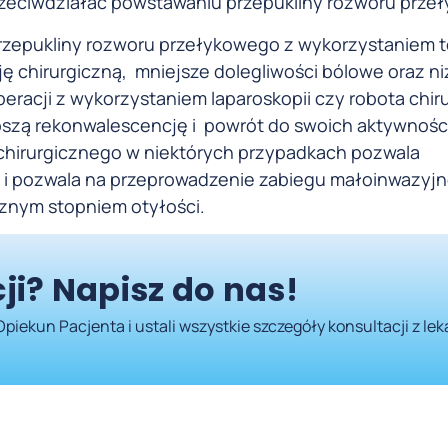
przeciwdziałać powstawaniu przepukliny rozworu prze
rzepukliny rozworu przełykowego z wykorzystaniem t
 chirurgiczną, mniejsze dolegliwości bólowe oraz ni
peracji z wykorzystaniem laparoskopii czy robota chi
ybszą rekonwalescencję i powrót do swoich aktywnośc
chirurgicznego w niektórych przypadkach pozwala
i i pozwala na przeprowadzenie zabiegu małoinwazyj
znym stopniem otyłości.
ji? Napisz do nas!
Opiekun Pacjenta i ustali wszystkie szczegóły konsultacji z le