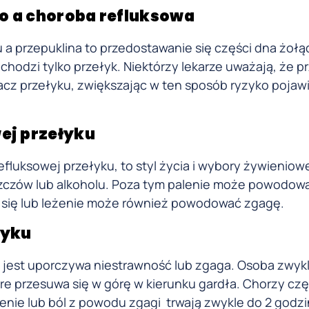
o a choroba refluksowa
ku a przepuklina to przedostawanie się części dna żoł
echodzi tylko przełyk. Niektórzy lekarze uważają, że p
z przełyku, zwiększając w ten sposób ryzyko pojawi
ej przełyku
refluksowej przełyku, to styl życia i wybory żywieniow
szczów lub alkoholu. Poza tym palenie może powodow
e się lub leżenie może również powodować zgagę.
łyku
jest uporczywa niestrawność lub zgaga. Osoba zwyk
tóre przesuwa się w górę w kierunku gardła. Chorzy cz
zenie lub ból z powodu zgagi trwają zwykle do 2 godz