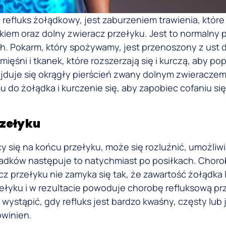
refluks żołądkowy, jest zaburzeniem trawienia, które
iem oraz dolny zwieracz przełyku. Jest to normalny 
ych. Pokarm, który spożywamy, jest przenoszony z ust 
 mięśni i tkanek, które rozszerzają się i kurczą, aby p
ajduje się okrągły pierścień zwany dolnym zwieraczem
u do żołądka i kurczenie się, aby zapobiec cofaniu s
rzełyku
y się na końcu przełyku, może się rozluźnić, umożliwi
adków następuje to natychmiast po posiłkach. Choro
z przełyku nie zamyka się tak, że zawartość żołądka 
zełyku i w rezultacie powoduje chorobę refluksową pr
ystąpić, gdy refluks jest bardzo kwaśny, częsty lub j
owinien.