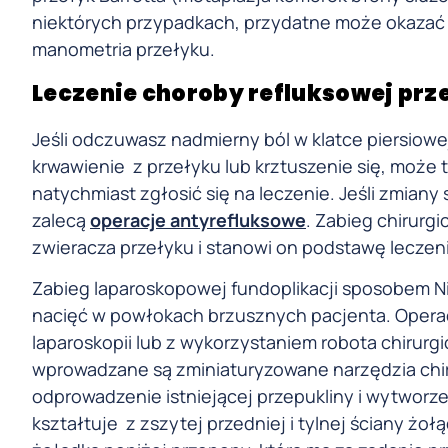
niektórych przypadkach, przydatne może okazać 
manometria przełyku.
Leczenie choroby refluksowej prz
Jeśli odczuwasz nadmierny ból w klatce piersiowe
krwawienie z przełyku lub krztuszenie się, może
natychmiast zgłosić się na leczenie. Jeśli zmian
zalecą
operacje antyrefluksowe
. Zabieg chirurg
zwieracza przełyku i stanowi on podstawę leczen
Zabieg laparoskopowej fundoplikacji sposobem 
nacięć w powłokach brzusznych pacjenta. Opera
laparoskopii lub z wykorzystaniem robota chirurg
wprowadzane są zminiaturyzowane narzędzia chi
odprowadzenie istniejącej przepukliny i wytworz
kształtuje z zszytej przedniej i tylnej ściany żoł