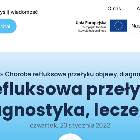
O nas
A
yślij wiadomość
Nas
pital
»
Choroba refluksowa przełyku objawy, diagno
fluksowa przeł
agnostyka, lecze
czwartek, 20 stycznia 2022