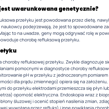
 jest uwarunkowana genetycznie?
efluksowa przełyku jest powodowana przez dietę, nawy
je, naukowcy podejrzewają, że jest to spowodowane z
. Mając to na uwadze, geny mogą odgrywać rolę w po
 powoduje chorobę refluksową przełyku.
zełyku
a choroby refluksowej przełyku. Zwykle diagnozuje się
daniami pomocnymi w diagnostyce choroby refluksowe
itorowanie pH w przełyku z jednoczesnym pomiarem
rności dla prądu zmiennego) opiera się na założeniu,
mi do przełyku elektrodami przemieszcza się płyn lu
wietrza) oporność elektryczna. Endoskopia wraz z biop
błony śluzowej i ocenić stopień nasilenia zmian, zd
wej wywołana przez refluks) i inne powikłania choro