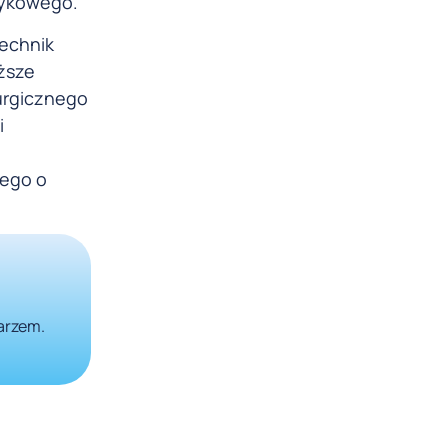
łykowego.
echnik
ższe
rurgicznego
i
nego o
karzem.