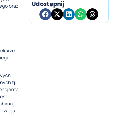
Udostępnij
ego oraz
lekarze
lnego
owych
ych tj.
 pacjenta
est
chirurg
lizacja