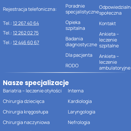
Poradnie
Odpowiedzialn
Rejestracja telefoniczna:
specjalistyczne
społeczna
Opieka
Tel.:
12 267 40 64
Kontakt
szpitalna
Tel.:
12 262 02 75
Ankieta –
Badania
leczenie
Tel.:
12 446 60 67
diagnostyczne
szpitalne
Dla pacjenta
Ankieta –
leczenie
RODO
ambulatoryjne
Nasze specjalizacje
Bariatria – leczenie otyłości
Interna
Chirurgia dziecięca
Kardiologia
Chirurgia kręgosłupa
Laryngologia
Chirurgia naczyniowa
Nefrologia