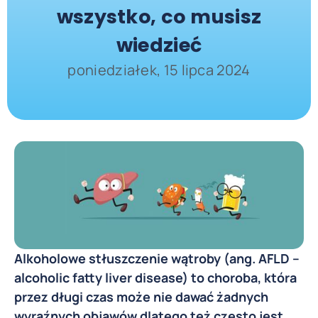
wszystko, co musisz
wiedzieć
poniedziałek, 15 lipca 2024
Alkoholowe stłuszczenie wątroby (ang. AFLD –
alcoholic fatty liver disease) to choroba, która
przez długi czas może nie dawać żadnych
wyraźnych objawów dlatego też często jest