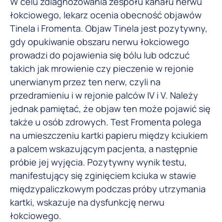
W celu zdiagnozowania zespołu kanału nerwu
łokciowego, lekarz ocenia obecność objawów
Tinela i Fromenta. Objaw Tinela jest pozytywny,
gdy opukiwanie obszaru nerwu łokciowego
prowadzi do pojawienia się bólu lub odczuć
takich jak mrowienie czy pieczenie w rejonie
unerwianym przez ten nerw, czyli na
przedramieniu i w rejonie palców IV i V. Należy
jednak pamiętać, że objaw ten może pojawić się
także u osób zdrowych. Test Fromenta polega
na umieszczeniu kartki papieru między kciukiem
a palcem wskazującym pacjenta, a następnie
próbie jej wyjęcia. Pozytywny wynik testu,
manifestujący się zginięciem kciuka w stawie
międzypaliczkowym podczas próby utrzymania
kartki, wskazuje na dysfunkcję nerwu
łokciowego.