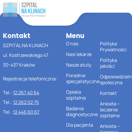
Kontakt
Menu
O nas
Polityka
SZPITAL NA KLINACH
Prywatności
Nasi lekarze
ul. Kostrzewskiego 47
Polityka
30-437 Kraków
Nasze atuty
jakości
Poradnie
Odpowiedzialn
Rejestracja telefoniczna:
specjalistyczne
społeczna
Opieka
Tel.:
12 267 40 64
Kontakt
szpitalna
Tel.:
12 262 02 75
Ankieta –
Badania
leczenie
Tel.:
12 446 60 67
diagnostyczne
szpitalne
Dla pacjenta
Ankieta –
leczenie