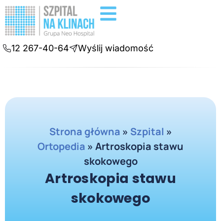
Badania diagnostyczne
Konsultacje online
12 267-40-64
Wyślij wiadomość
Strona główna
»
Szpital
»
Ortopedia
»
Artroskopia stawu
skokowego
Artroskopia stawu
skokowego