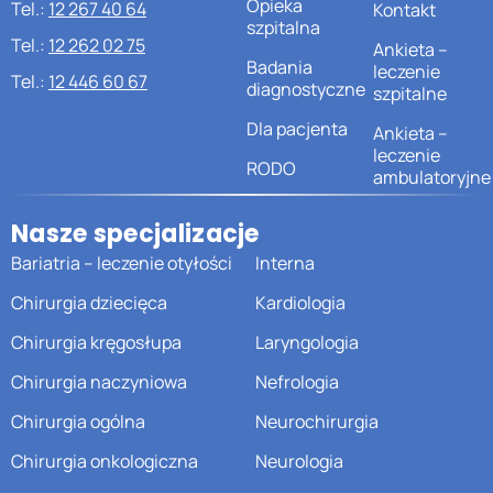
Opieka
Tel.:
12 267 40 64
Kontakt
szpitalna
Tel.:
12 262 02 75
Ankieta –
Badania
leczenie
Tel.:
12 446 60 67
diagnostyczne
szpitalne
Dla pacjenta
Ankieta –
leczenie
RODO
ambulatoryjne
Nasze specjalizacje
Bariatria – leczenie otyłości
Interna
Chirurgia dziecięca
Kardiologia
Chirurgia kręgosłupa
Laryngologia
Chirurgia naczyniowa
Nefrologia
Chirurgia ogólna
Neurochirurgia
Chirurgia onkologiczna
Neurologia