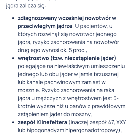
jądra zalicza się:
zdiagnozowany wcześniej nowotwór w
przeciwległym jądrze
. U pacjentów, u
których rozwinął się nowotwór jednego
jądra, ryzyko zachorowania na nowotwór
drugiego wynosi ok. 5 proc.,
wnętrostwo (tzw. niezstąpienie jąder)
polegające na niewłaściwym umieszczeniu
jednego lub obu jąder w jamie brzusznej
lub kanale pachwinowym zamiast w
mosznie. Ryzyko zachorowania na raka
jądra u mężczyzn z wnętrostwem jest 5-
krotnie wyższe niż u panów z prawidłowym
zstąpieniem jąder do moszny,
zespół Klinefeltera
(inaczej zespół 47, XXY
lub hipogonadyzm hipergonadotropowy),