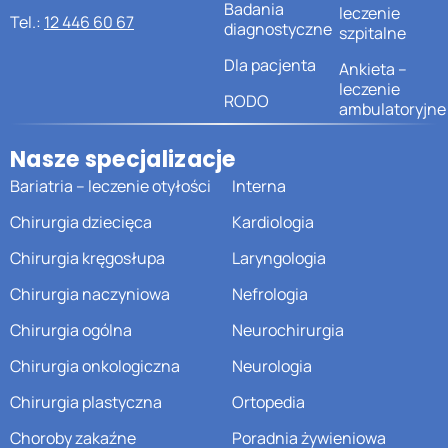
Badania
leczenie
Tel.:
12 446 60 67
diagnostyczne
szpitalne
Dla pacjenta
Ankieta –
leczenie
RODO
ambulatoryjne
Nasze specjalizacje
Bariatria – leczenie otyłości
Interna
Chirurgia dziecięca
Kardiologia
Chirurgia kręgosłupa
Laryngologia
Chirurgia naczyniowa
Nefrologia
Chirurgia ogólna
Neurochirurgia
Chirurgia onkologiczna
Neurologia
Chirurgia plastyczna
Ortopedia
Choroby zakaźne
Poradnia żywieniowa