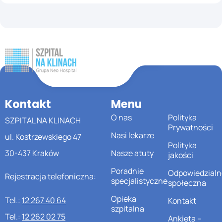
Kontakt
Menu
O nas
Polityka
SZPITAL NA KLINACH
Prywatności
Nasi lekarze
ul. Kostrzewskiego 47
Polityka
30-437 Kraków
Nasze atuty
jakości
Poradnie
Odpowiedzialn
Rejestracja telefoniczna:
specjalistyczne
społeczna
Opieka
Tel.:
12 267 40 64
Kontakt
szpitalna
Tel.:
12 262 02 75
Ankieta –