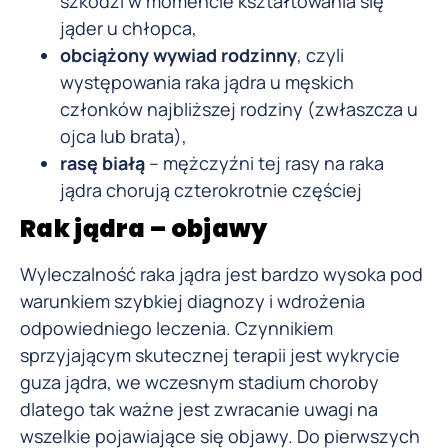
szkodzi w momencie kształtowania się
jąder u chłopca,
obciążony wywiad rodzinny
, czyli
występowania raka jądra u męskich
członków najbliższej rodziny (zwłaszcza u
ojca lub brata),
rasę białą
– mężczyźni tej rasy na raka
jądra chorują czterokrotnie częściej
Rak jądra – objawy
Wyleczalność raka jądra jest bardzo wysoka pod
warunkiem szybkiej diagnozy i wdrożenia
odpowiedniego leczenia. Czynnikiem
sprzyjającym skutecznej terapii jest wykrycie
guza jądra, we wczesnym stadium choroby
dlatego tak ważne jest zwracanie uwagi na
wszelkie pojawiające się objawy. Do pierwszych