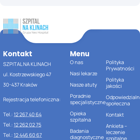
Kontakt
Menu
O nas
Polityka
SZPITAL NA KLINACH
Prywatności
Nasi lekarze
ul. Kostrzewskiego 47
Polityka
30-437 Kraków
Nasze atuty
jakości
Poradnie
Odpowiedzialn
Rejestracja telefoniczna:
specjalistyczne
społeczna
Opieka
Tel.:
12 267 40 64
Kontakt
szpitalna
Tel.:
12 262 02 75
Ankieta –
Badania
leczenie
Tel.:
12 446 60 67
diagnostyczne
szpitalne