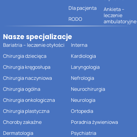
Dla pacjenta
Ankieta –
leczenie
RODO
ambulatoryjne
Nasze specjalizacje
Bariatria – leczenie otyłości
Interna
Chirurgia dziecięca
Kardiologia
Chirurgia kręgosłupa
Laryngologia
Chirurgia naczyniowa
Nefrologia
Chirurgia ogólna
Neurochirurgia
Chirurgia onkologiczna
Neurologia
Chirurgia plastyczna
Ortopedia
Choroby zakaźne
Poradnia żywieniowa
Dermatologia
Psychiatria