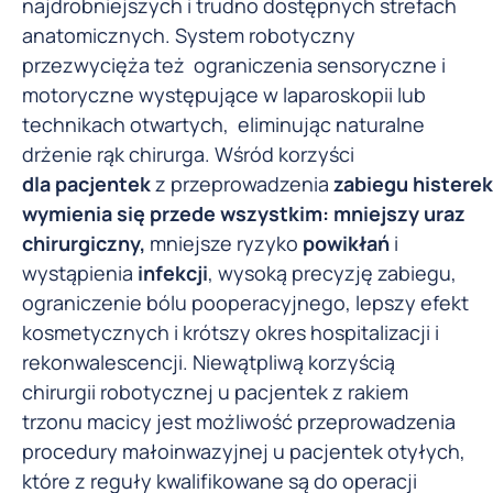
najdrobniejszych i trudno dostępnych strefach
anatomicznych. System robotyczny
przezwycięża też ograniczenia sensoryczne i
motoryczne występujące w laparoskopii lub
technikach otwartych, eliminując naturalne
drżenie rąk chirurga. Wśród korzyści
dla
pacjentek
z przeprowadzenia
zabiegu
histerek
wymienia się przede wszystkim: mniejszy uraz
chirurgiczny,
mniejsze ryzyko
powikłań
i
wystąpienia
infekcji
, wysoką precyzję zabiegu,
ograniczenie bólu pooperacyjnego, lepszy efekt
kosmetycznych i krótszy okres hospitalizacji i
rekonwalescencji. Niewątpliwą korzyścią
chirurgii robotycznej u pacjentek z rakiem
trzonu macicy jest możliwość przeprowadzenia
procedury małoinwazyjnej u pacjentek otyłych,
które z reguły kwalifikowane są do operacji