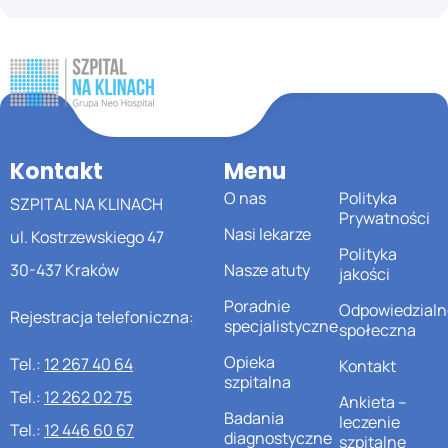
Kontakt
Menu
O nas
Polityka
SZPITAL NA KLINACH
Prywatności
Nasi lekarze
ul. Kostrzewskiego 47
Polityka
30-437 Kraków
Nasze atuty
jakości
Poradnie
Odpowiedzialn
Rejestracja telefoniczna:
specjalistyczne
społeczna
Opieka
Tel.:
12 267 40 64
Kontakt
szpitalna
Tel.:
12 262 02 75
Ankieta –
Badania
leczenie
Tel.:
12 446 60 67
diagnostyczne
szpitalne