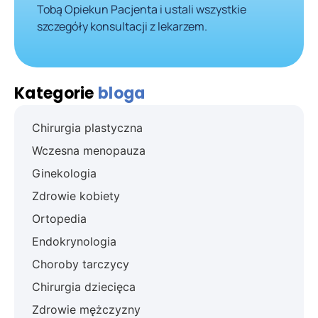
Tobą Opiekun Pacjenta i ustali wszystkie
szczegóły konsultacji z lekarzem.
Kategorie
bloga
Chirurgia plastyczna
Wczesna menopauza
Ginekologia
Zdrowie kobiety
Ortopedia
Endokrynologia
Choroby tarczycy
Chirurgia dziecięca
Zdrowie mężczyzny