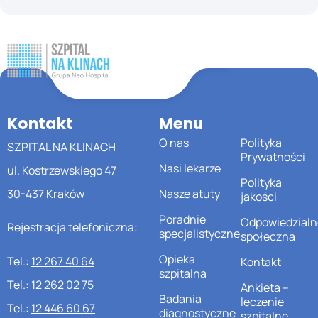
Kontakt
Menu
O nas
Polityka
SZPITAL NA KLINACH
Prywatności
Nasi lekarze
ul. Kostrzewskiego 47
Polityka
30-437 Kraków
Nasze atuty
jakości
Poradnie
Odpowiedzialn
Rejestracja telefoniczna:
specjalistyczne
społeczna
Opieka
Tel.:
12 267 40 64
Kontakt
szpitalna
Tel.:
12 262 02 75
Ankieta –
Badania
leczenie
Tel.:
12 446 60 67
diagnostyczne
szpitalne