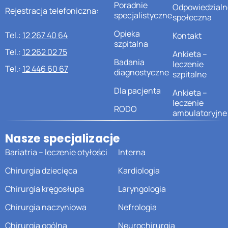
Poradnie
Odpowiedzialn
Rejestracja telefoniczna:
specjalistyczne
społeczna
Opieka
Tel.:
12 267 40 64
Kontakt
szpitalna
Tel.:
12 262 02 75
Ankieta –
Badania
leczenie
Tel.:
12 446 60 67
diagnostyczne
szpitalne
Dla pacjenta
Ankieta –
leczenie
RODO
ambulatoryjne
Nasze specjalizacje
Bariatria – leczenie otyłości
Interna
Chirurgia dziecięca
Kardiologia
Chirurgia kręgosłupa
Laryngologia
Chirurgia naczyniowa
Nefrologia
Chirurgia ogólna
Neurochirurgia