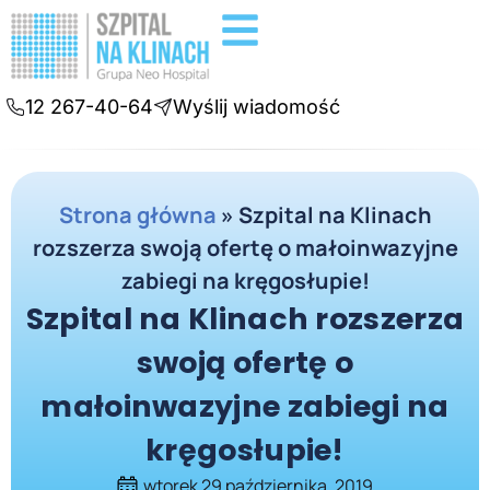
Badania diagnostyczne
Konsultacje online
12 267-40-64
Wyślij wiadomość
Strona główna
»
Szpital na Klinach
rozszerza swoją ofertę o małoinwazyjne
zabiegi na kręgosłupie!
Szpital na Klinach rozszerza
swoją ofertę o
małoinwazyjne zabiegi na
kręgosłupie!
wtorek 29 października, 2019