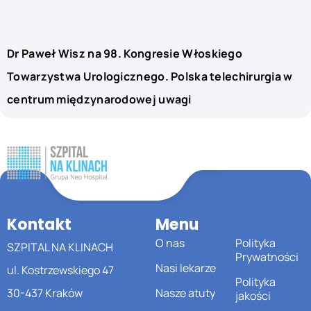
Dr Paweł Wisz na 98. Kongresie Włoskiego
Towarzystwa Urologicznego. Polska telechirurgia w
centrum międzynarodowej uwagi
Kontakt
Menu
O nas
Polityka
SZPITAL NA KLINACH
Prywatności
Nasi lekarze
ul. Kostrzewskiego 47
Polityka
30-437 Kraków
Nasze atuty
jakości