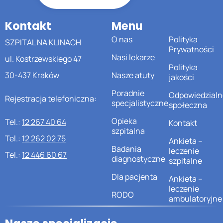
Kontakt
Menu
O nas
Polityka
SZPITAL NA KLINACH
Prywatności
Nasi lekarze
ul. Kostrzewskiego 47
Polityka
30-437 Kraków
Nasze atuty
jakości
Poradnie
Odpowiedzialn
Rejestracja telefoniczna:
specjalistyczne
społeczna
Opieka
Tel.:
12 267 40 64
Kontakt
szpitalna
Tel.:
12 262 02 75
Ankieta –
Badania
leczenie
Tel.:
12 446 60 67
diagnostyczne
szpitalne
Dla pacjenta
Ankieta –
leczenie
RODO
ambulatoryjne