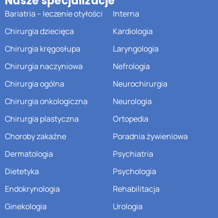
Nasze specjalizacje
Bariatria – leczenie otyłości
Interna
Chirurgia dziecięca
Kardiologia
Chirurgia kręgosłupa
Laryngologia
Chirurgia naczyniowa
Nefrologia
Chirurgia ogólna
Neurochirurgia
Chirurgia onkologiczna
Neurologia
Chirurgia plastyczna
Ortopedia
Choroby zakaźne
Poradnia żywieniowa
Dermatologia
Psychiatria
Dietetyka
Psychologia
Endokrynologia
Rehabilitacja
Ginekologia
Urologia