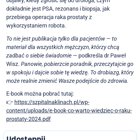
objawy, kiedy zgłosić się do urologa, czym
dokładnie jest PSA, rezonans i biopsja, jak
przebiega operacja raka prostaty z
wykorzystaniem robota.
To nie jest publikacja tylko dla pacjentów — to
materiał dla wszystkich mężczyzn, którzy chcą
zadbać o siebie świadomie
— podkreśla dr Paweł
Wisz.
Panowie, pobierzcie poradnik, przeczytajcie go
w spokoju i dajcie sobie tę wiedzę. To drobiazg, który
może realnie zmienić Wasze podejście do zdrowia.
E-book można pobrać tutaj:
👉
https://szpitalnaklinach.pl/wp-
content/uploads/e-book-co-warto-wiedziec-o-raku-
prostaty-2024.pdf
Udostępnij