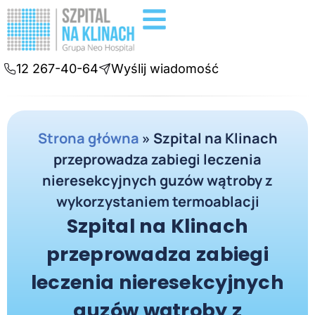
Badania diagnostyczne
Konsultacje online
12 267-40-64
Wyślij wiadomość
Strona główna
»
Szpital na Klinach
przeprowadza zabiegi leczenia
nieresekcyjnych guzów wątroby z
wykorzystaniem termoablacji
Szpital na Klinach
przeprowadza zabiegi
leczenia nieresekcyjnych
guzów wątroby z