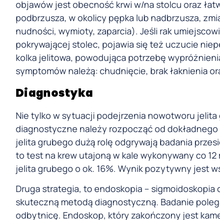
objawów jest obecność krwi w/na stolcu oraz łatw
podbrzusza, w okolicy pępka lub nadbrzusza, zmi
nudności, wymioty, zaparcia). Jeśli rak umiejscow
pokrywającej stolec, pojawia się też uczucie ni
kolka jelitowa, powodująca potrzebę wypróżnienia
symptomów należą: chudnięcie, brak łaknienia or
Diagnostyka
Nie tylko w sytuacji podejrzenia nowotworu jelit
diagnostyczne należy rozpocząć od dokładnego 
jelita grubego dużą rolę odgrywają badania przes
to test na krew utajoną w kale wykonywany co 12 
jelita grubego o ok. 16%. Wynik pozytywny jest 
Druga strategia, to endoskopia – sigmoidoskopia co
skuteczną metodą diagnostyczną. Badanie polega
odbytnicę. Endoskop, który zakończony jest kamer