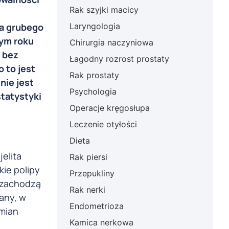
Rak szyjki macicy
ta grubego
Laryngologia
mym roku
Chirurgia naczyniowa
b bez
Łagodny rozrost prostaty
 to jest
Rak prostaty
nie jest
Psychologia
tatystyki
Operacje kręgosłupa
Leczenie otyłości
Dieta
elita
Rak piersi
kie polipy
Przepukliny
, zachodzą
Rak nerki
any, w
Endometrioza
zmian
Kamica nerkowa