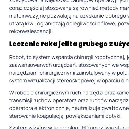
coraz częściej stosowane są również metody mał
małoinwazyjne pozwalają na uzyskanie dobrego w
utratą krwi, ograniczają dolegliwości bólowe, pozw
rekonwalescencji.
Leczenie raka jelita grubego z uż
Robot, to system wsparcia chirurgii robotycznej,
zaawansowanych urządzeń, stosowanych we wspó
narzędziami chirurgicznymi zainstalowany w polu
system wizualizacji stereoskopowej w oparciu o n
W robocie chirurgicznym ruch narzędzi oraz kame
transmisji ruchów operatora oraz ruchów narzędzi
operatora elektronicznie, neutralizuje gwałtowne
sterowanie koagulacją, powiększeniami optyki.
System wizyjny w technologii HD umożliwia stere