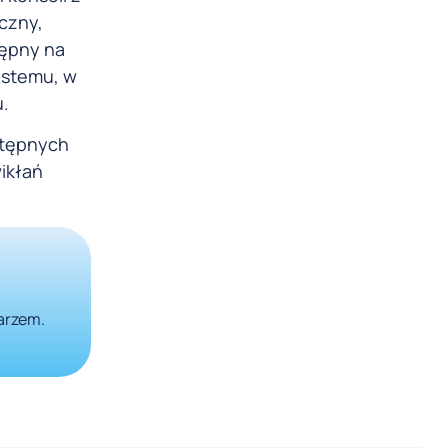
czny,
tępny na
ystemu, w
u.
stępnych
ikłań
karzem.