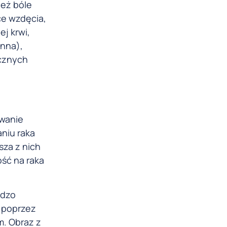
ież bóle
ce wzdęcia,
j krwi,
anna),
icznych
owanie
niu raka
sza z nich
ość na raka
rdzo
 poprzez
m. Obraz z