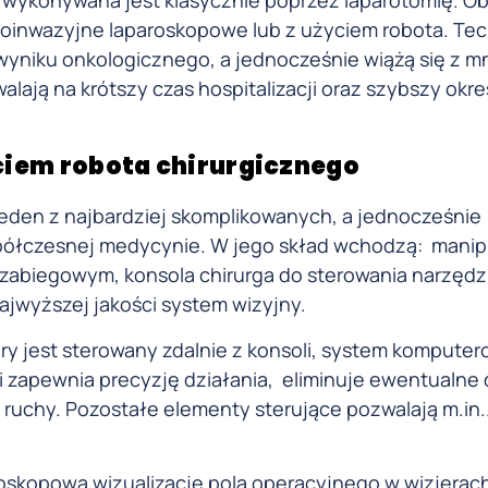
oinwazyjne laparoskopowe lub z użyciem robota. Tec
yniku onkologicznego, a jednocześnie wiążą się z m
alają na krótszy czas hospitalizacji oraz szybszy okre
yciem robota chirurgicznego
 jeden z najbardziej skomplikowanych, a jednocześnie
łczesnej medycynie. W jego skład wchodzą: manipu
 zabiegowym, konsola chirurga do sterowania narzędz
ajwyższej jakości system wizyjny.
ry jest sterowany zdalnie z konsoli, system kompute
 zapewnia precyzję działania, eliminuje ewentualne 
 ruchy. Pozostałe elementy sterujące pozwalają m.in.
oskopową wizualizację pola operacyjnego w wizjerach