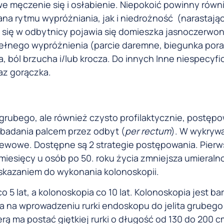
e męczenie się i osłabienie. Niepokoić powinny równ
ana rytmu wypróżniania, jak i niedrożność (narastają
i się w odbytnicy pojawia się domieszka jasnoczerwone
epełnego wypróżnienia (parcie daremne, biegunka por
, ból brzucha i/lub krocza. Do innych Inne niespecyf
az gorączka.
a grubego, ale również czysto profilaktycznie, postęp
badania palcem przez odbyt (
per rectum
). W wykrywa
iewowe. Dostępne są 2 strategie postępowania. Pierw
miesięcy u osób po 50. roku życia zmniejsza umieraln
wskazaniem do wykonania kolonoskopii.
 5 lat, a kolonoskopia co 10 lat. Kolonoskopia jest ba
 na wprowadzeniu rurki endoskopu do jelita grubego
ą ma postać giętkiej rurki o długość od 130 do 200 c