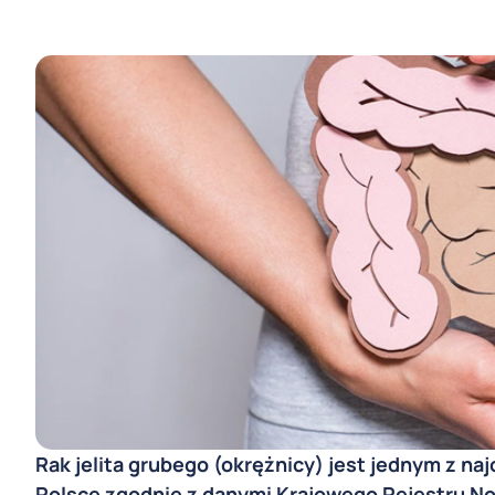
Rak jelita grubego (okrężnicy) jest jednym z n
Polsce zgodnie z danymi Krajowego Rejestru No