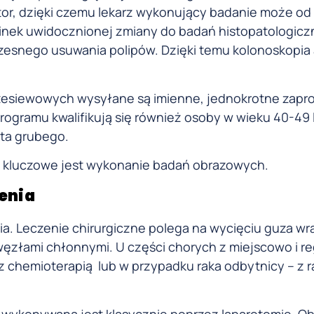
or, dzięki czemu lekarz wykonujący badanie może od
ycinek uwidocznionej zmiany do badań histopatologic
zesnego usuwania polipów. Dzięki temu kolonoskopia
zesiewowych wysyłane są imienne, jednokrotne zapr
rogramu kwalifikują się również osoby w wieku 40-49 l
ita grubego.
 kluczowe jest wykonanie badań obrazowych.
enia
gia. Leczenie chirurgiczne polega na wycięciu guza wr
ęzłami chłonnymi. U części chorych z miejscowo i re
chemioterapią lub w przypadku raka odbytnicy – z r
ykonywana jest klasycznie poprzez laparotomię. O