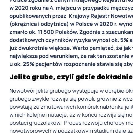
w 2020 roku na 4. miejscu w przypadku mężczyzn
opublikowanych przez Krajowy Rejestr Nowotwor
(okrężnica i odbytnica) w Polsce w 2020 r. wy
zmarło ok. 11 500 Polaków. Zgodnie z szacunkam
dodatkowych czynników ryzyka wynosi ok. 5% a
już dwukrotnie większe. Warto pamiętać, że ja
największa pod warunkiem, że rak ten zostanie 
u ok. 25% pacjentów rozpoznanie stawia się zb
Jelito grube, czyli gdzie dokładnie
Nowotwór jelita grubego występuje w obrębie okrę
grubego zwykle rozwija się powoli, głównie z wcz
powstają ze zmutowanych komórek nabłonka jelita
w nich kolejne mutacje, aż w końcu rozwija się 
postaci gruczolaków. Proces rozwoju choroby może
nowotworowych w początkowym stadium daje szan