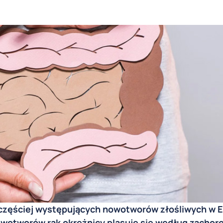
ajczęściej występujących nowotworów złośliwych w E
wotworów rak okrężnicy plasuje się według zachor