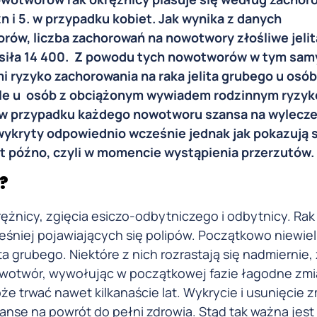
 i 5. w przypadku kobiet. Jak wynika z danych
ów, liczba zachorowań na nowotwory złośliwe jeli
nosiła 14 400. Z powodu tych nowotworów w tym sa
i ryzyko zachorowania na raka jelita grubego u osó
le u osób z obciążonym wywiadem rodzinnym ryzyko
k w przypadku każdego nowotworu szansa na wylecze
wykryty odpowiednio wcześnie jednak jak pokazują s
yt późno, czyli w momencie wystąpienia przerzutów.
?
żnicy, zgięcia esiczo-odbytniczego i odbytnicy. Rak j
eśniej pojawiających się polipów. Początkowo niewiel
 grubego. Niektóre z nich rozrastają się nadmiernie
nowotwór, wywołując w początkowej fazie łagodne zmi
 trwać nawet kilkanaście lat. Wykrycie i usunięcie 
se na powrót do pełni zdrowia. Stąd tak ważna jest