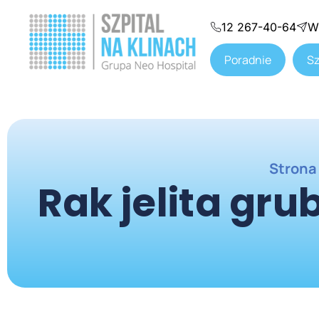
12 267-40-64
W
Poradnie
Sz
Strona
Rak jelita gru