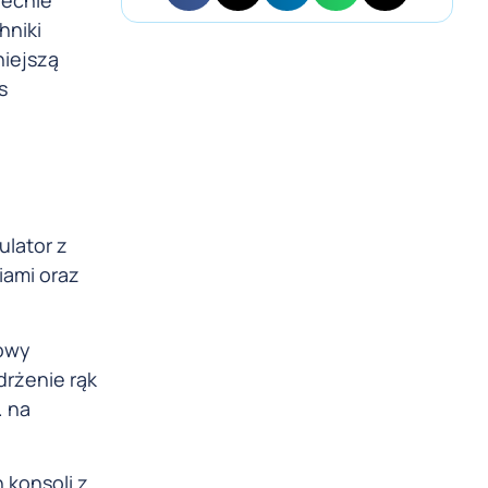
hniki
niejszą
s
lator z
iami oraz
rowy
drżenie rąk
. na
 konsoli z