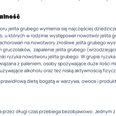
alność
 jelita grubego wymienia się najczęściej dziedzicze
b, u których w rodzinie występował nowotwór jelita g
zachorowań na nowotwory złośliwe jelita grubego wy
m gruczolaków, zapalenie jelita grubego (wrzodziejąc
ki ryzyka nowotworu jelita grubego. W grupie ryzyka
 związana z paleniem, osoby spożywające duże ilości mi
dużywające alkoholu oraz tez niską aktywnością fizyc
 prawidłową dietę bogatą w warzywa, owoce i produkt
ża przez długi czas przebiega bezobjawowo. Jednym 