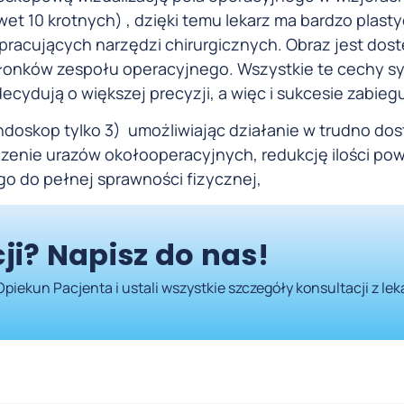
 10 krotnych) , dzięki temu lekarz ma bardzo plasty
racujących narzędzi chirurgicznych. Obraz jest dos
łonków zespołu operacyjnego. Wszystkie te cechy s
cydują o większej precyzji, a więc i sukcesie zabieg
ndoskop tylko 3) umożliwiając działanie w trudno do
zenie urazów okołooperacyjnych, redukcję ilości pow
o do pełnej sprawności fizycznej,
ji? Napisz do nas!
Opiekun Pacjenta i ustali wszystkie szczegóły konsultacji z le