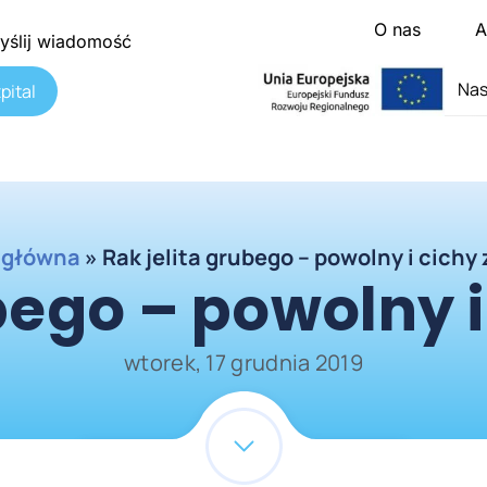
O nas
A
yślij wiadomość
Nas
pital
 główna
»
Rak jelita grubego – powolny i cichy
bego – powolny 
wtorek, 17 grudnia 2019