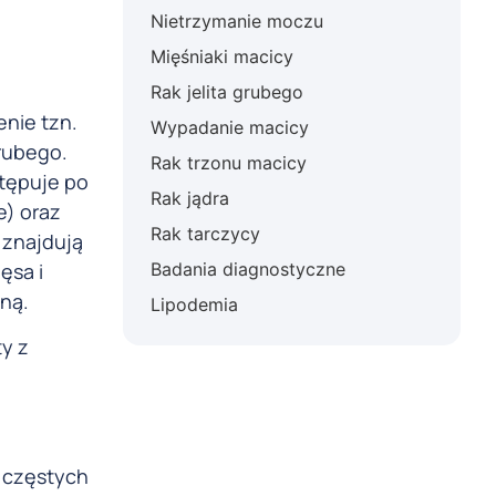
Nietrzymanie moczu
Mięśniaki macicy
Rak jelita grubego
nie tzn.
Wypadanie macicy
rubego.
Rak trzonu macicy
stępuje po
Rak jądra
e) oraz
Rak tarczycy
 znajdują
ęsa i
Badania diagnostyczne
zną.
Lipodemia
y z
z częstych