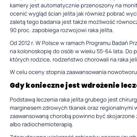
kamery jest automatycznie przenoszony na monit
ocenić wygląd ścian jelita jak również pobrać w
zaletą tego badania jest także możliwość równoc
90 proc. zapobiega rozwojowi raka jelita.
Od 2012 r. W Polsce w ramach Programu Badań Pr
na kolonoskopię do osób w wieku 55-64 lata. Do p
których rodzice, rodzeństwo chorowali na raka jel
W celu oceny stopnia zaawansowania nowotworu
Gdy konieczne jest wdrożenie lecz
Podstawą leczenia raka jelita grubego jest chirur
marginesem zdrowych tkanek oraz regionalnymi w
zaawansowaną chorobą powinno być skojarzone z 
albo radiochemioterapią.
Zdecydowana większość zabiegów operacyjnych w