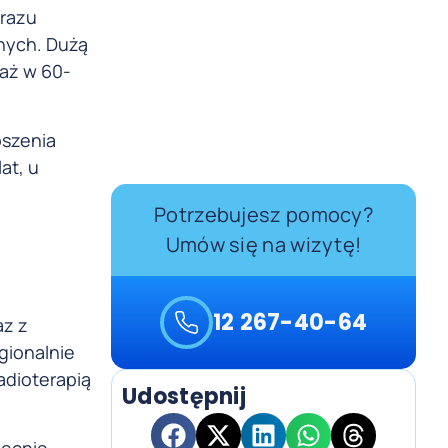
 razu
znych. Dużą
 aż w 60-
oszenia
at, u
Potrzebujesz pomocy?
Umów się na wizytę!
12 267-40-64
az z
gionalnie
adioterapią
Udostępnij
becnie