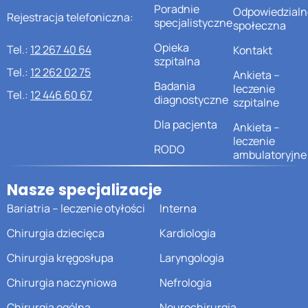
Poradnie
Odpowiedzialn
Rejestracja telefoniczna:
specjalistyczne
społeczna
Opieka
Tel.:
12 267 40 64
Kontakt
szpitalna
Tel.:
12 262 02 75
Ankieta –
Badania
leczenie
Tel.:
12 446 60 67
diagnostyczne
szpitalne
Dla pacjenta
Ankieta –
leczenie
RODO
ambulatoryjne
Nasze specjalizacje
Bariatria – leczenie otyłości
Interna
Chirurgia dziecięca
Kardiologia
Chirurgia kręgosłupa
Laryngologia
Chirurgia naczyniowa
Nefrologia
Chirurgia ogólna
Neurochirurgia