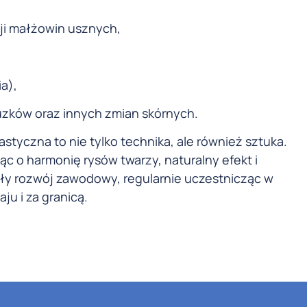
cji małżowin usznych,
a),
guzków oraz innych zmian skórnych.
lastyczna to nie tylko technika, ale również sztuka.
ąc o harmonię rysów twarzy, naturalny efekt i
ły rozwój zawodowy, regularnie uczestnicząc w
ju i za granicą.