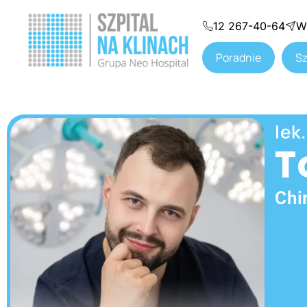
12 267-40-64
W
Poradnie
Sz
lek
T
Chi