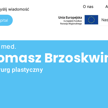
O nas
A
yślij wiadomość
Nas
pital
. med.
omasz Brzoskwi
rurg plastyczny