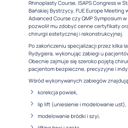
Rhinoplasty Course, ISAPS Congress w St
Bańskiej Bystrzycy, FUE Europe Meetin
Advanced Course czy QMP Symposium w A
pozwolił mu zdobyć cenne certyfikaty ora
chirurgii estetycznej i rekonstrukcyjnej.
Po zakończeniu specjalizacji przez kilka 
Rydygiera, wykonując zabiegi u pacjentów
Obecnie zajmuje się szeroko pojętą chiru
pacjentom bezpieczne, precyzyjne i ind
Wśród wykonywanych zabiegów znajdują s
korekcja powiek,
lip lift (uniesienie i modelowanie ust),
modelowanie bródki i szyi,
lifting brwi i czoła,