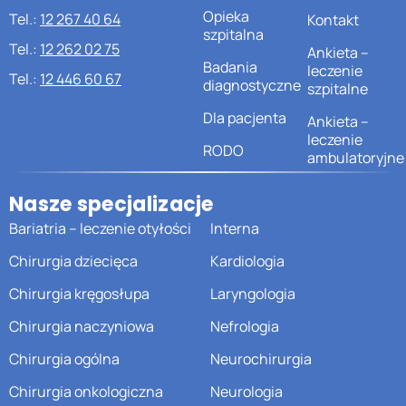
Opieka
Tel.:
12 267 40 64
Kontakt
szpitalna
Tel.:
12 262 02 75
Ankieta –
Badania
leczenie
Tel.:
12 446 60 67
diagnostyczne
szpitalne
Dla pacjenta
Ankieta –
leczenie
RODO
ambulatoryjne
Nasze specjalizacje
Bariatria – leczenie otyłości
Interna
Chirurgia dziecięca
Kardiologia
Chirurgia kręgosłupa
Laryngologia
Chirurgia naczyniowa
Nefrologia
Chirurgia ogólna
Neurochirurgia
Chirurgia onkologiczna
Neurologia