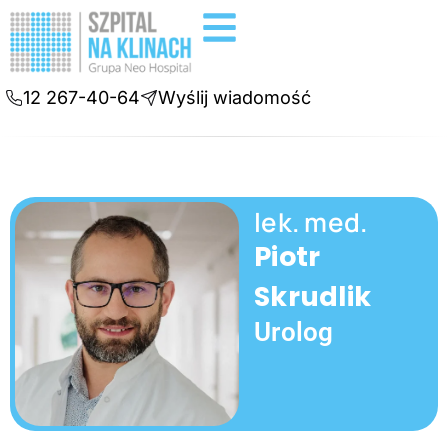
Badania diagnostyczne
Konsultacje online
12 267-40-64
Wyślij wiadomość
lek. med.
Piotr
Skrudlik
Urolog