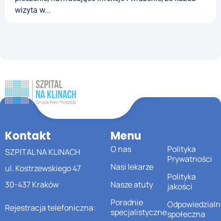
wizyta w...
Kontakt
Menu
O nas
Polityka
SZPITAL NA KLINACH
Prywatności
Nasi lekarze
ul. Kostrzewskiego 47
Polityka
30-437 Kraków
Nasze atuty
jakości
Poradnie
Odpowiedzialn
Rejestracja telefoniczna:
specjalistyczne
społeczna