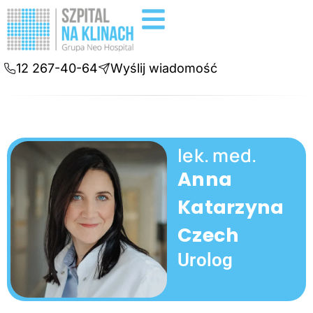
Badania diagnostyczne
Konsultacje online
12 267-40-64
Wyślij wiadomość
lek. med.
Anna
Katarzyna
Czech
Urolog