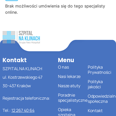
Brak możliwości umówienia się do tego specjalisty
online.
Kontakt
Menu
O nas
Polityka
SZPITAL NA KLINACH
Prywatności
Nasi lekarze
ul. Kostrzewskiego 47
Polityka
30-437 Kraków
Nasze atuty
jakości
Poradnie
Odpowiedzialn
Rejestracja telefoniczna:
specjalistyczne
społeczna
Opieka
Tel.:
12 267 40 64
Kontakt
szpitalna