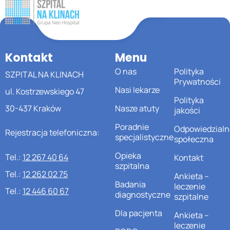
Kontakt
Menu
O nas
Polityka
SZPITAL NA KLINACH
Prywatności
Nasi lekarze
ul. Kostrzewskiego 47
Polityka
30-437 Kraków
Nasze atuty
jakości
Poradnie
Odpowiedzialn
Rejestracja telefoniczna:
specjalistyczne
społeczna
Opieka
Tel.:
12 267 40 64
Kontakt
szpitalna
Tel.:
12 262 02 75
Ankieta –
Badania
leczenie
Tel.:
12 446 60 67
diagnostyczne
szpitalne
Dla pacjenta
Ankieta –
leczenie