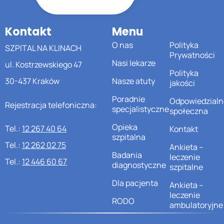
Kontakt
Menu
O nas
Polityka
SZPITAL NA KLINACH
Prywatności
Nasi lekarze
ul. Kostrzewskiego 47
Polityka
30-437 Kraków
Nasze atuty
jakości
Poradnie
Odpowiedzialn
Rejestracja telefoniczna:
specjalistyczne
społeczna
Opieka
Tel.:
12 267 40 64
Kontakt
szpitalna
Tel.:
12 262 02 75
Ankieta –
Badania
leczenie
Tel.:
12 446 60 67
diagnostyczne
szpitalne
Dla pacjenta
Ankieta –
leczenie
RODO
ambulatoryjne