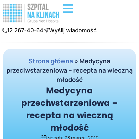
Badania diagnostyczne
Konsultacje online
12 267-40-64
Wyślij wiadomość
Strona główna
»
Medycyna
przeciwstarzeniowa – recepta na wieczną
młodość
Medycyna
przeciwstarzeniowa –
recepta na wieczną
młodość
sobota 23 marca, 2019