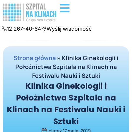
Badania diagnostyczne
Konsultacje online
12 267-40-64
Wyślij wiadomość
Strona główna
»
Klinika Ginekologii i
Położnictwa Szpitala na Klinach na
Festiwalu Nauki i Sztuki
Klinika Ginekologii i
Położnictwa Szpitala na
Klinach na Festiwalu Nauki i
Sztuki
piątek 17 maja, 2019