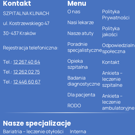
Kontakt
Menu
O nas
Polityka
SZPITAL NA KLINACH
Prywatności
Nasi lekarze
ul. Kostrzewskiego 47
Polityka
30-437 Kraków
Nasze atuty
jakości
Poradnie
Odpowiedzialn
Rejestracja telefoniczna:
specjalistyczne
społeczna
Opieka
Tel.:
12 267 40 64
Kontakt
szpitalna
Tel.:
12 262 02 75
Ankieta –
Badania
leczenie
Tel.:
12 446 60 67
diagnostyczne
szpitalne
Dla pacjenta
Ankieta –
leczenie
RODO
ambulatoryjne
Nasze specjalizacje
Bariatria – leczenie otyłości
Interna